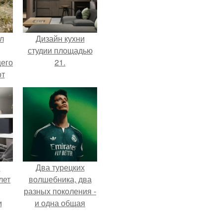
л
Дизайн кухни
студии площадью
щего
21.
от
н
же
е
:
Два турецких
лет
волшебника, два
разных поколения -
и
и одна общая
страсть.