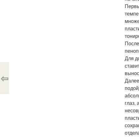
Первы
темпе
множе
пласт
тонир
После
пеноп
Для д
стави
вынос
⇦
Далее
подой
абсол
глаз,
несов
пласт
сохра
отдел