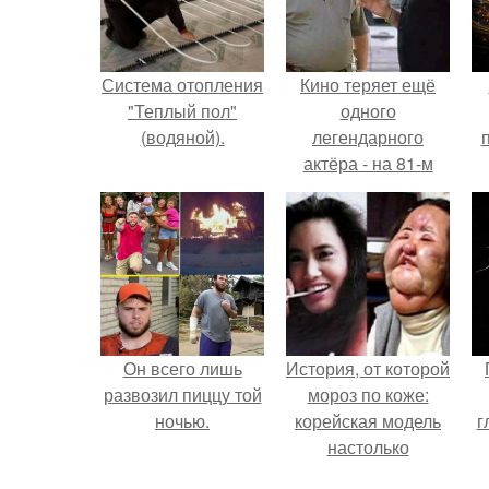
Система отопления
Кино теряет ещё
"Теплый пол"
одного
(водяной).
легендарного
актёра - на 81-м
году жизни не стало
Винсента пасторе.
Он всего лишь
История, от которой
развозил пиццу той
мороз по коже:
ночью.
корейская модель
г
настолько
увлеклась