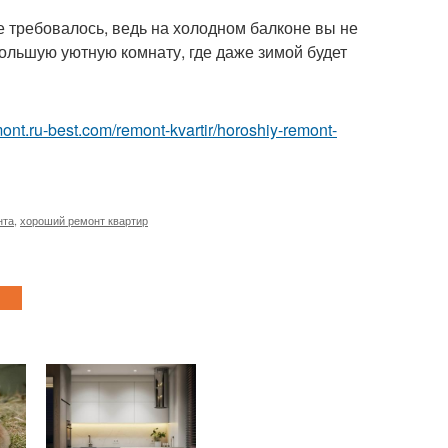
е требовалось, ведь на холодном балконе вы не
ольшую уютную комнату, где даже зимой будет
emont.ru-best.com/remont-kvartir/horoshiy-remont-
нта
,
хороший ремонт квартир