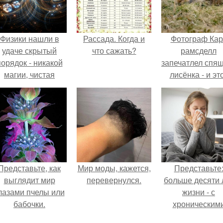
Физики нашли в
Рассада. Когда и
Фотограф Кар
удаче скрытый
что сажать?
рамсделл
порядок - никакой
запечатлел спя
магии, чистая
лисёнка - и эт
квантовая
кадр способе
механика.
растопить да
самое сурово
сердце.
Представьте, как
Мир моды, кажется,
Представьте
выглядит мир
перевернулся.
больше десяти 
лазами пчелы или
жизни - с
бабочки.
хроническим
болячками.