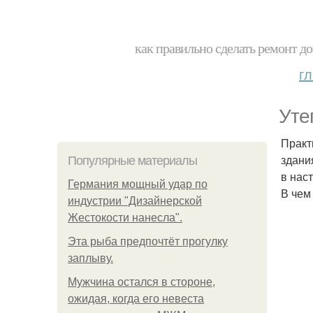
как правильно сделать ремонт до
г
Уте
Практ
здани
Популярные материалы
в нас
Германия мощный удар по
В чем
индустрии "Дизайнерской
Жестокости нанесла".
Эта рыба предпочтёт прогулку
заплыву.
Мужчина остался в стороне,
ожидая, когда его невеста