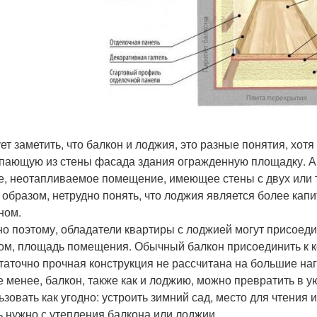
ет заметить, что балкон и лоджия, это разные понятия, хот
пающую из стены фасада здания огражденную площадку. А 
е, неотапливаемое помещение, имеющее стены с двух или т
 образом, нетрудно понять, что лоджия является более кап
ном.
о поэтому, обладатели квартиры с лоджией могут присоедин
ом, площадь помещения. Обычный балкон присоединить к к
таточно прочная конструкция не рассчитана на большие наг
е менее, балкон, также как и лоджию, можно превратить в 
ьзовать как угодно: устроить зимний сад, место для чтения
ь нужно с утепления балкона или лоджии.