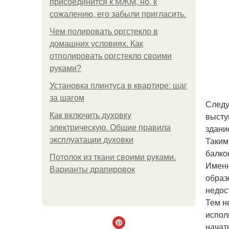
присоединится к МЖМ, но, к
сожалению, его забыли пригласить.
Чем полировать оргстекло в
домашних условиях. Как
отполировать оргстекло своими
руками?
Установка плинтуса в квартире: шаг
за шагом
Следу
высту
Как включить духовку
здани
электрическую. Общие правила
Таким
эксплуатации духовки
балко
Потолок из ткани своими руками.
Именн
Варианты драпировок
образ
недос
Тем н
испол
начат