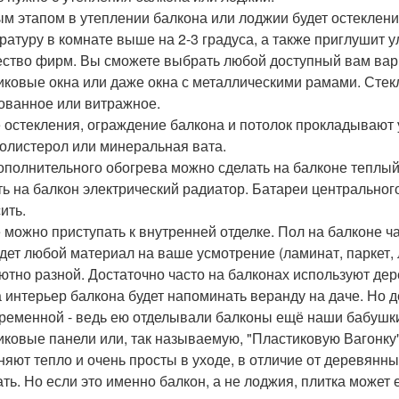
м этапом в утеплении балкона или лоджии будет остекление
ратуру в комнате выше на 2-3 градуса, а также приглушит
ство фирм. Вы сможете выбрать любой доступный вам вар
иковые окна или даже окна с металлическими рамами. Стек
ованное или витражное.
 остекления, ограждение балкона и потолок прокладывают 
олистерол или минеральная вата.
ополнительного обогрева можно сделать на балконе теплый 
ть на балкон электрический радиатор. Батареи центральног
ить.
 можно приступать к внутренней отделке. Пол на балконе ч
дет любой материал на ваше усмотрение (ламинат, паркет, 
ютно разной. Достаточно часто на балконах используют дер
 а интерьер балкона будет напоминать веранду на даче. Но
ременной - ведь ею отделывали балконы ещё наши бабушки
иковые панели или, так называемую, "Пластиковую Вагонку"
няют тепло и очень просты в уходе, в отличие от деревянн
ать. Но если это именно балкон, а не лоджия, плитка может