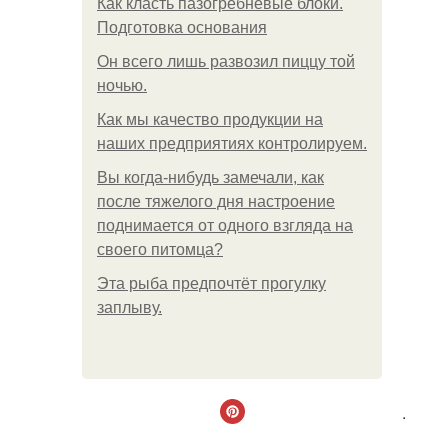
Как класть пазогребневые блоки.
Подготовка основания
Он всего лишь развозил пиццу той
ночью.
Как мы качество продукции на
наших предприятиях контролируем.
Вы когда-нибудь замечали, как
после тяжелого дня настроение
поднимается от одного взгляда на
своего питомца?
Эта рыба предпочтёт прогулку
заплыву.
.