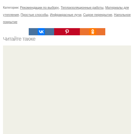
Категории:
Рекомендации по выбору
,
Теплоизоляционные работы
,
Материалы для
утепления
,
Простые способы
,
Инфракрасные лучи
,
Сырое перекрытие
,
Напольное
покрытие
Читайте также
Ремонт квартиры для начинающих. Какой ремонт
предстоит: косметический или капитальный