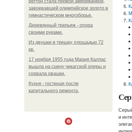
реттон стала первой американкой,
К
завоевавшей олимпийское золото в
М
гимнастическом многоборье.
К
Деревянный трельяж - опора
своими руками.
Из двушки в трешку, площадью 72
кв.
17 ноября 1955 года Мария Каллас
вышла на сцену чикагской оперы и
сорвала овации.
К
Кухня - гостиная после
капитального ремонта.
Сер
Серый
и инт
элега
интер