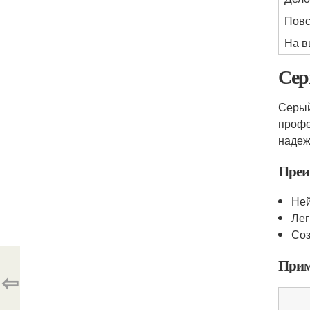
Повс
На в
Сер
Серый
профе
надеж
Преи
Ней
Лег
Соз
Прим
⇦