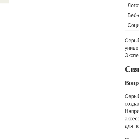
Лого
Веб-
Соци
Серый
униве
Экспе
Свя
Вопро
Серый
созда
Напри
аксес
для п