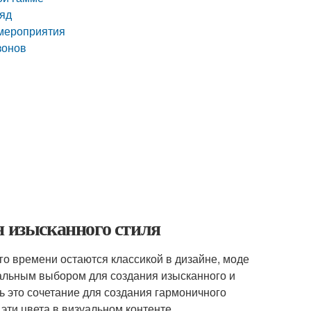
ряд
 мероприятия
зонов
я изысканного стиля
го времени остаются классикой в дизайне, моде
еальным выбором для создания изысканного и
ть это сочетание для создания гармоничного
эти цвета в визуальном контенте.