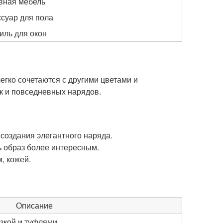
вная мебель
ссуар для пола
иль для окон
егко сочетаются с другими цветами и
ак и повседневных нарядов.
создания элегантного наряда.
ь образ более интересным.
, кожей.
Описание
зкой и туфлями.