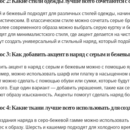
ос 2: Какие стили одежды лучше всего сочетаются с
 и бежевый подходят для различных стилей одежды, начин
истическим. В классическом стиле можно сочетать серые бр
олее современного образа можно выбрать серую куртку и б
дят для минималистского стиля, где акцент делается на чи
ут создать универсальный и стильный наряд, который подой
с 3: Как добавить акцент в наряд с серым и бежев
ить акцент в наряд с серым и бежевым можно с помощью яр
мер, можно использовать шарф или платку в насыщенном цв
т можно сделать с помощью обуви или сумки, которые буду
ого. Еще один вариант — добавить украшения, такие как с
ют образу изысканность. Акценты помогут сделать наряд б
с 4: Какие ткани лучше всего использовать для соз
оздания наряда в серо-бежевой гамме можно использовать 
ес к образу. Шерсть и кашемир подходят для холодного вре