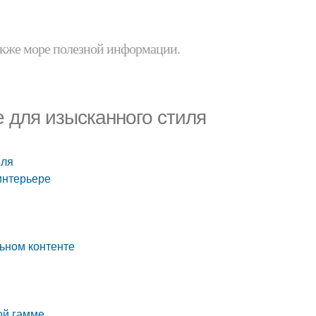
 также море полезной информации.
 для изысканного стиля
иля
интерьере
ьном контенте
ой гамме