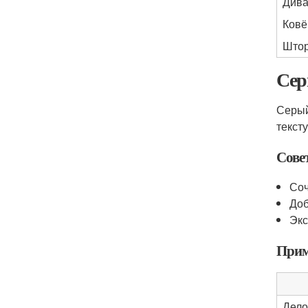
Див
Ковё
Што
Сер
Серый
текст
Совет
Соч
Доб
Экс
Прим
Дело