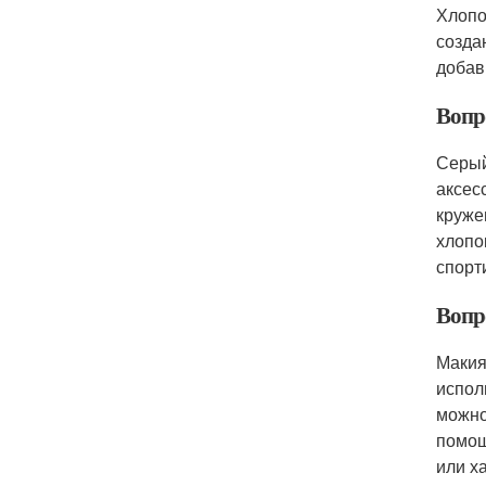
Хлопо
созда
добав
Вопро
Серый
аксес
круже
хлопо
спорт
Вопр
Макия
испол
можно
помощ
или х