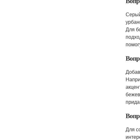
Вопр
Серый
урбан
Для б
подхо
помог
Вопро
Добав
Напри
акцен
бежев
прида
Вопро
Для с
интер