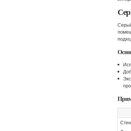
Сер
Серый
помещ
подхо
Осно
Исп
Доб
Экс
про
Прим
Сте