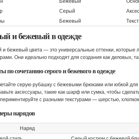
ан
Бежевый
Осно
р
Серый
Аксе
ры
Бежевый
Текст
ый и бежевый в одежде
 и бежевый цвета — это универсальные оттенки, которые л
урами. Они идеально подходят для создания как деловых, т
ы по сочетанию серого и бежевого в одежде
етайте серую рубашку с бежевыми брюками или юбкой для 
авьте аксессуары, такие как шарф или сумка, чтобы сделат
периментируйте с разными текстурами — шерстью, хлопком
еры нарядов
Наряд
вой стиль
Серый костюм с бежевой блу