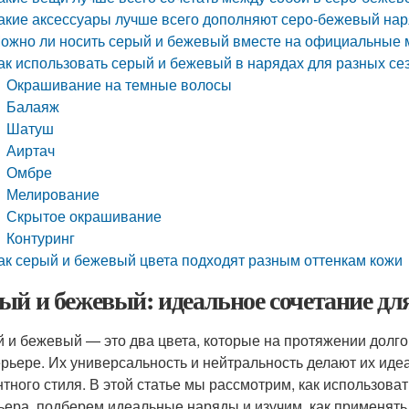
акие аксессуары лучше всего дополняют серо-бежевый на
ожно ли носить серый и бежевый вместе на официальные
ак использовать серый и бежевый в нарядах для разных се
Окрашивание на темные волосы
Балаяж
Шатуш
Аиртач
Омбре
Мелирование
Скрытое окрашивание
Контуринг
ак серый и бежевый цвета подходят разным оттенкам кожи
ый и бежевый: идеальное сочетание дл
 и бежевый — это два цвета, которые на протяжении долго
ерьере. Их универсальность и нейтральность делают их ид
нтного стиля. В этой статье мы рассмотрим, как использова
ьера, подберем идеальные наряды и изучим, как применять 