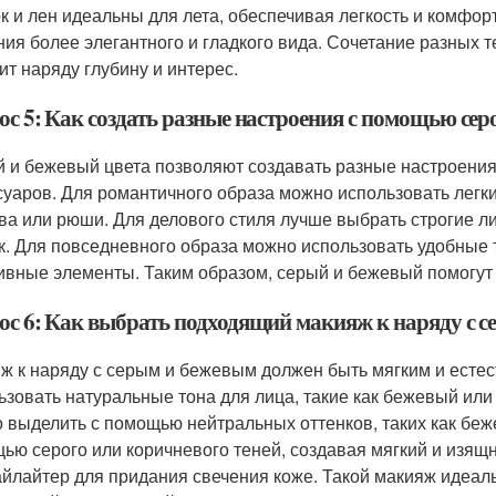
к и лен идеальны для лета, обеспечивая легкость и комфор
ния более элегантного и гладкого вида. Сочетание разных те
ит наряду глубину и интерес.
с 5: Как создать разные настроения с помощью серо
 и бежевый цвета позволяют создавать разные настроения 
суаров. Для романтичного образа можно использовать легки
ва или рюши. Для делового стиля лучше выбрать строгие лин
к. Для повседневного образа можно использовать удобные т
ивные элементы. Таким образом, серый и бежевый помогут 
ос 6: Как выбрать подходящий макияж к наряду с 
ж к наряду с серым и бежевым должен быть мягким и естес
ьзовать натуральные тона для лица, такие как бежевый или
 выделить с помощью нейтральных оттенков, таких как беж
ью серого или коричневого теней, создавая мягкий и изящ
айлайтер для придания свечения коже. Такой макияж идеал