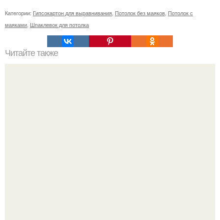
Категории:
Гипсокартон для выравнивания
,
Потолок без маяков
,
Потолок с
маяками
,
Шпаклевок для потолка
Читайте также
Kа обновить фасад старой ухни своими ру ами.