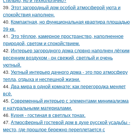
стильно, но и технологично?
39.
Этот загородный дом особой атмосферой уюта и
спокойствия наполнен.
40.
Компактная, но функциональная квартира площадью
39 кв.
41.
Это тёплое, камерное пространство, наполненное
природой, светом и спокойствием.
42.
Интерьер загородного дома словно наполнен лёгким
весенним воздухом - он свежий, светлый и очень
уютный.
43.
Уютный интерьер дачного дома - это про атмосферу
тепла, отдыха и неспешной жизни.
44.
Два мира в одной комнате: как перегородка меняет
всё.
45.
Современный интерьер с элементами минимализма
и натуральными материалами.
46.
Кухня - гостиная в светлых тонах.
47.
Атмосферный гостевой дом в духе русской усадьбы -
место, где прошлое бережно переплетается с