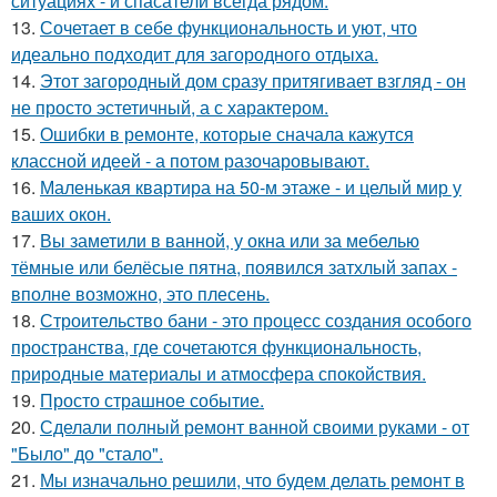
ситуациях - и спасатели всегда рядом.
13.
Сочетает в себе функциональность и уют, что
идеально подходит для загородного отдыха.
14.
Этот загородный дом сразу притягивает взгляд - он
не просто эстетичный, а с характером.
15.
Ошибки в ремонте, которые сначала кажутся
классной идеей - а потом разочаровывают.
16.
Маленькая квартира на 50-м этаже - и целый мир у
ваших окон.
17.
Вы заметили в ванной, у окна или за мебелью
тёмные или белёсые пятна, появился затхлый запах -
вполне возможно, это плесень.
18.
Строительство бани - это процесс создания особого
пространства, где сочетаются функциональность,
природные материалы и атмосфера спокойствия.
19.
Просто страшное событие.
20.
Сделали полный ремонт ванной своими руками - от
"Было" до "стало".
21.
Мы изначально решили, что будем делать ремонт в