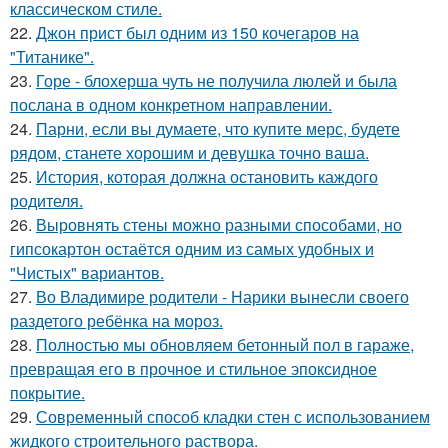
классическом стиле.
22.
Джон прист был одним из 150 кочегаров на
"Титанике".
23.
Горе - блохерша чуть не получила люлей и была
послана в одном конкретном направлении.
24.
Парни, если вы думаете, что купите мерс, будете
рядом, станете хорошим и девушка точно ваша.
25.
История, которая должна остановить каждого
родителя.
26.
Выровнять стены можно разными способами, но
гипсокартон остаётся одним из самых удобных и
"Чистых" вариантов.
27.
Во Владимире родители - Нарики вынесли своего
раздетого ребёнка на мороз.
28.
Полностью мы обновляем бетонный пол в гараже,
превращая его в прочное и стильное эпоксидное
покрытие.
29.
Современный способ кладки стен с использованием
жидкого строительного раствора.