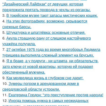
"Дизайнерский Лайфхак" от девушки, которая
предложила прятать провода в чехлы из органзы.
3.
В токийском музее тают запасы мистических кошек.
4.
На этих фотографиях, возможно, скрываются
снежные барсы.
5.
Штукатурка и шпатлёвка: основные отличия.
6.
Акула страшную рану от слишком настойчивого
ухажёра получила.
7.
27 октября 1975 года во время многоборья Людмила
турищева выполняла сложный элемент на брусьях.
8.
Я в браке, а у подруги - ни штампа, ни обязательств,
зато ключи от новой квартиры, которую ей подарил
обеспеченный мужчина.
9.
Как медведица жизнь в глубоком сне дарит.
10.
Зумеры погром в арендованном доме в
свердловской области устроили.
11.
Екатерина Гордон: "это преступление против народа!
12.
Иногда помощь нужна в самых неожиданных