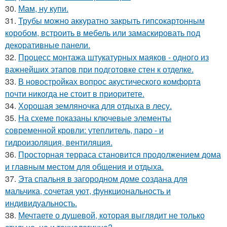
30.
Мам, ну купи.
31.
Трубы можно аккуратно закрыть гипсокартонным
коробом, встроить в мебель или замаскировать под
декоративные панели.
32.
Процесс монтажа штукатурных маяков - одного из
важнейших этапов при подготовке стен к отделке.
33.
В новостройках вопрос акустического комфорта
почти никогда не стоит в приоритете.
34.
Хорошая земляночка для отдыха в лесу.
35.
На схеме показаны ключевые элементы
современной кровли: утеплитель, паро - и
гидроизоляция, вентиляция.
36.
Просторная терраса становится продолжением дома
и главным местом для общения и отдыха.
37.
Эта спальня в загородном доме создана для
мальчика, сочетая уют, функциональность и
индивидуальность.
38.
Мечтаете о душевой, которая выглядит не только