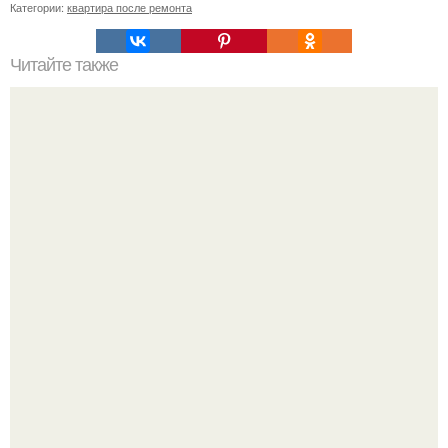
Категории:
квартира после ремонта
Читайте также
Защити сад и огород от вредителей и болезней тем, что
есть под рукой.