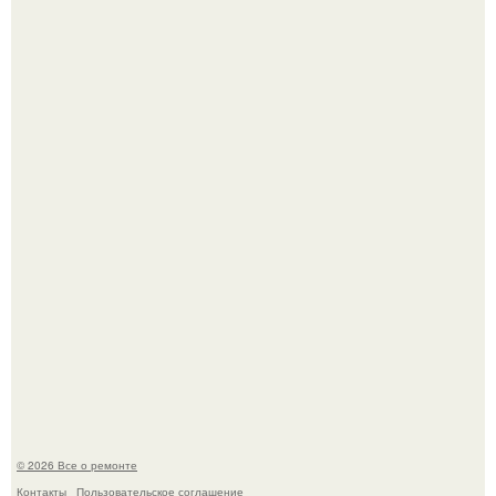
Башня дьявола. Девилс - тауэр (Devils Tower) или башня
дьявола - монолит вулканического происхождения
высотой 1558 м над уровнем моря.
История, от которой мороз по коже: корейская модель
настолько увлеклась пластикой, что вколола себе в лицо
кулинарное масло.
© 2026 Все о ремонте
Контакты
Пользовательское соглашение