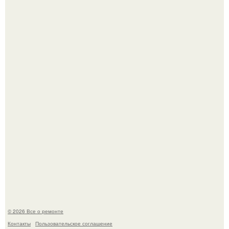
В Китaе обнаружили гигaнтскую воронку глубиной в 200
метров с первобытным лесом внутри.
Вы когда-нибудь замечали, как после тяжелого дня
настроение поднимается от одного взгляда на своего
питомца?
© 2026 Все о ремонте
Контакты
Пользовательское соглашение