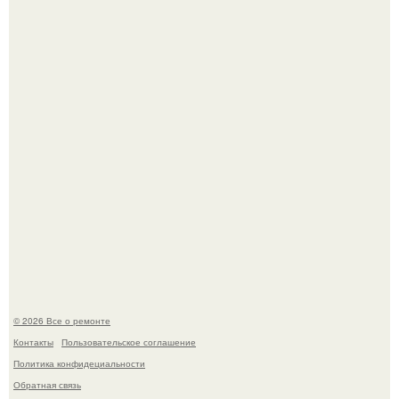
Бывают ошибки, которые обходятся в целое состояние.
Башня дьявола. Девилс - тауэр (Devils Tower) или башня
дьявола - монолит вулканического происхождения
высотой 1558 м над уровнем моря.
© 2026 Все о ремонте
Контакты
Пользовательское соглашение
Политика конфидециальности
Обратная связь