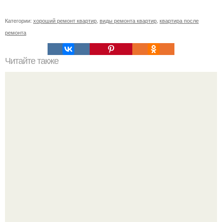
Категории:
хороший ремонт квартир
,
виды ремонта квартир
,
квартира после
ремонта
Читайте также
Примыкание двух крыш.