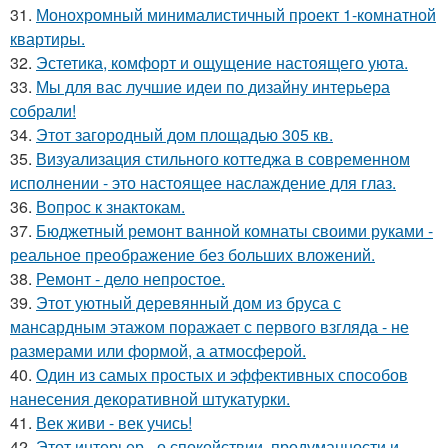
31.
Монохромный минималистичный проект 1-комнатной
квартиры.
32.
Эстетика, комфорт и ощущение настоящего уюта.
33.
Мы для вас лучшие идеи по дизайну интерьера
собрали!
34.
Этот загородный дом площадью 305 кв.
35.
Визуализация стильного коттеджа в современном
исполнении - это настоящее наслаждение для глаз.
36.
Вопрос к знактокам.
37.
Бюджетный ремонт ванной комнаты своими руками -
реальное преображение без больших вложений.
38.
Ремонт - дело непростое.
39.
Этот уютный деревянный дом из бруса с
мансардным этажом поражает с первого взгляда - не
размерами или формой, а атмосферой.
40.
Один из самых простых и эффективных способов
нанесения декоративной штукатурки.
41.
Век живи - век учись!
42.
Этот интерьер - о спокойствии, продуманности и