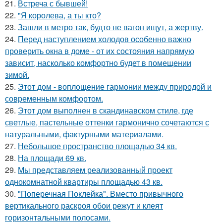
21.
Встреча с бывшей!
22.
"Я королева, а ты кто?
23.
Зашли в метро так, будто не вагон ищут, а жертву.
24.
Перед наступлением холодов особенно важно
проверить окна в доме - от их состояния напрямую
зависит, насколько комфортно будет в помещении
зимой.
25.
Этот дом - воплощение гармонии между природой и
современным комфортом.
26.
Этот дом выполнен в скандинавском стиле, где
светлые, пастельные оттенки гармонично сочетаются с
натуральными, фактурными материалами.
27.
Небольшое пространство площадью 34 кв.
28.
На площади 69 кв.
29.
Мы представляем реализованный проект
однокомнатной квартиры площадью 43 кв.
30.
"Поперечная Поклейка". Вместо привычного
вертикального раскроя обои режут и клеят
горизонтальными полосами.