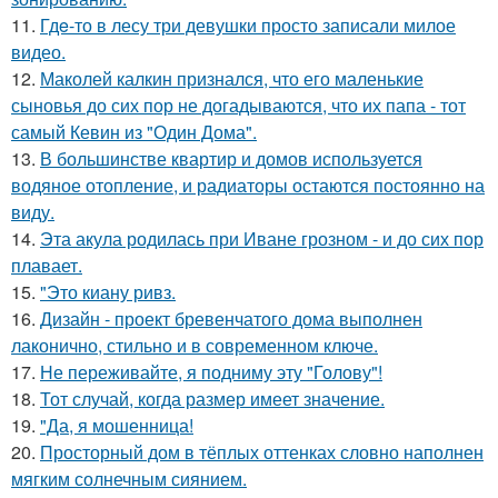
11.
Гдe-то в лесу три девушки просто записали милое
видео.
12.
Маколей калкин признался, что его маленькие
сыновья до сих пор не догадываются, что их папа - тот
самый Кевин из "Один Дома".
13.
В большинстве квартир и домов используется
водяное отопление, и радиаторы остаются постоянно на
виду.
14.
Эта акула родилась при Иване грозном - и до сих пор
плавает.
15.
"Это киану ривз.
16.
Дизайн - проект бревенчатого дома выполнен
лаконично, стильно и в современном ключе.
17.
Не переживайте, я подниму эту "Голову"!
18.
Тот случай, когда размер имеет значение.
19.
"Да, я мошенница!
20.
Просторный дом в тёплых оттенках словно наполнен
мягким солнечным сиянием.