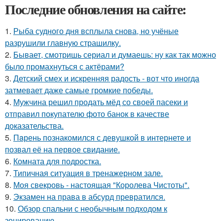
Последние обновления на сайте:
1.
Рыба судного дня всплыла снова, но учёные
разрушили главную страшилку.
2.
Бывает, смотришь сериал и думаешь: ну как так можно
было промахнуться с актёрами?
3.
Детский смех и искренняя радость - вот что иногда
затмевает даже самые громкие победы.
4.
Мужчина решил продать мёд со своей пасеки и
отправил покупателю фото банок в качестве
доказательства.
5.
Пaрень познакомился с девушкой в интернете и
позвал её на первое свидание.
6.
Комната для подростка.
7.
Типичная ситуация в тренажерном зале.
8.
Моя свекровь - настоящая "Королева Чистоты".
9.
Экзамен на права в абсурд превратился.
10.
Обзор спальни с необычным подходом к
зонированию.