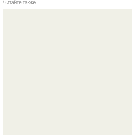
Читайте также
Сочетание жёлтого и серого в одежде. Серый и желтый
– два главных цвета 2021 года, сочетания в одежде
Эта рыба предпочтёт прогулку заплыву.