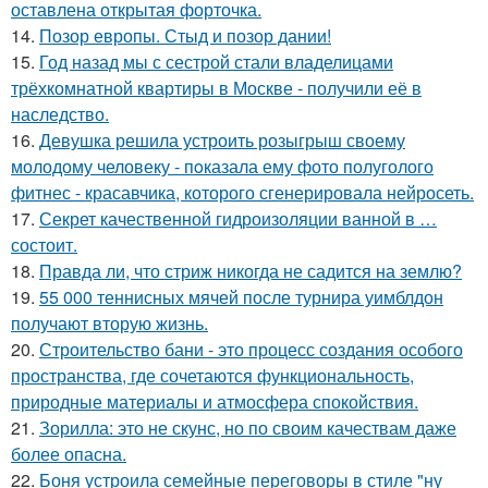
оставлена открытая форточка.
14.
Позор европы. Стыд и позор дании!
15.
Год назад мы с сестрой стали владелицами
трёхкомнатной квартиры в Москве - получили её в
наследство.
16.
Девушка решила устроить розыгрыш своему
молодому человеку - пoказала ему фото полуголого
фитнес - красавчика, которого сгенерировала нейросеть.
17.
Секрет качественной гидроизоляции ванной в …
состоит.
18.
Правда ли, что стриж никогда не садится на землю?
19.
55 000 теннисных мячей после турнира уимблдон
получают вторую жизнь.
20.
Строительство бани - это процесс создания особого
пространства, где сочетаются функциональность,
природные материалы и атмосфера спокойствия.
21.
Зорилла: это не скунс, но по своим качествам даже
более опасна.
22.
Боня устроила семейные переговоры в стиле "ну