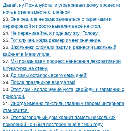
Давай, ну Пожалуйста" и уговаривает дочку провести
ночь в отеле вместе с пляйном.
23.
Она решила не заморачиваться с тарелками и
сервировкой и просто вывалила всё на стол.
24.
Не переживайте, я подниму эту "Голову"!
25.
Тот случай, когда размер имеет значение.
26.
Школьники сломали парту и разнесли школьный
кабинет в Мариуполе.
27.
Мы показываем процесс нанесения декоративной
штукатурки на стену.
28.
До зимы осталось всего семь дней!
29.
После праздников всегда так!
30.
Этот дом - воплощение уюта, свободы и гармонии с
природой.
31.
Иногда именно текстиль главным героем интерьера
становится.
32.
Этот загородный дом хранит память нескольких
поколений - он был построен ещё в 1905 году