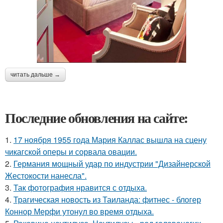
читать дальше →
Последние обновления на сайте:
1.
17 ноября 1955 года Мария Каллас вышла на сцену
чикагской оперы и сорвала овации.
2.
Германия мощный удар по индустрии "Дизайнерской
Жестокости нанесла".
3.
Так фотография нравится с отдыха.
4.
Трагическая новость из Таиланда: фитнес - блогер
Коннор Мерфи утонул во время отдыха.