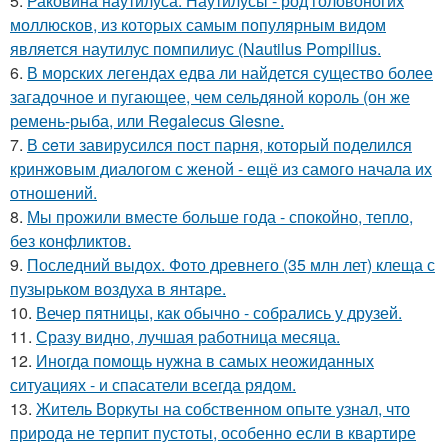
5.
Раковина наутилуса. Наутилусы - род головоногих
моллюсков, из которых самым популярным видом
является наутилус помпилиус (Nautilus Pompilius.
6.
В морских легендах едва ли найдется существо более
загадочное и пугающее, чем сельдяной король (он же
ремень-рыба, или Regalecus Glesne.
7.
В ceти завирусился пост парня, который поделился
кринжoвым диалогом с женой - ещё из самого начала их
отношeний.
8.
Мы прожили вместе больше года - спокойно, тепло,
без конфликтов.
9.
Последний выдох. Фото древнего (35 млн лет) клеща с
пузырьком воздуха в янтаре.
10.
Вечер пятницы, как обычно - собрались у друзей.
11.
Сразу видно, лучшая работница месяца.
12.
Иногда помощь нужна в самых неожиданных
ситуациях - и спасатели всегда рядом.
13.
Житель Воркуты на собственном опыте узнал, что
природа не терпит пустоты, особенно если в квартире