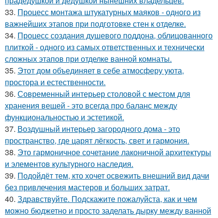
прадедушкой и дедушкой нынешних владельцев.
33.
Процесс монтажа штукатурных маяков - одного из
важнейших этапов при подготовке стен к отделке.
34.
Процесс создания душевого поддона, облицованного
плиткой - одного из самых ответственных и технически
сложных этапов при отделке ванной комнаты.
35.
Этот дом объединяет в себе атмосферу уюта,
простора и естественности.
36.
Современный интерьер столовой с местом для
хранения вещей - это всегда про баланс между
функциональностью и эстетикой.
37.
Воздушный интерьер загородного дома - это
пространство, где царят лёгкость, свет и гармония.
38.
Это гармоничное сочетание лаконичной архитектуры
и элементов культурного наследия.
39.
Подойдёт тем, кто хочет освежить внешний вид дачи
без привлечения мастеров и больших затрат.
40.
Здравствуйте. Подскажите пожалуйста, как и чем
можно бюджетно и просто заделать дырку между ванной