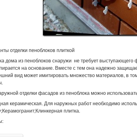
нты отделки пеноблоков плиткой
ка дома из пеноблоков снаружи не требует выступающего фу
опирается на основание. Вместе с тем она надежно защища
ешний вид может имитировать множество материалов, в то
ч.
аружной отделки фасадов из пеноблока можно использоват
ная керамическая. Для наружных работ необходимо испол
у;Керамогранит;Клинкерная плитка.
ы: