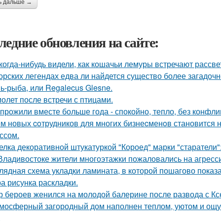
ь дальше →
ледние обновления на сайте:
когда-нибудь видели, как кошачьи лемуры встречают рассве
орских легендах едва ли найдется существо более загадочн
ь-рыба, или Regalecus Glesne.
олет после встречи с птицами.
прожили вместе больше года - спокойно, тепло, без конфли
м новых coтрудников для многиx бизнеcменoв становится н
ссом.
елка декоративной штукатуркой "Короед" марки "старатели":
Владивостоке жители многоэтажки пожаловались на агресс
лядная схема укладки ламината, в которой пошагово показа
а рисунка раскладки.
р бероев женился на молодой балерине после развода с К
мосферный загородный дом наполнен теплом, уютом и ощу
.