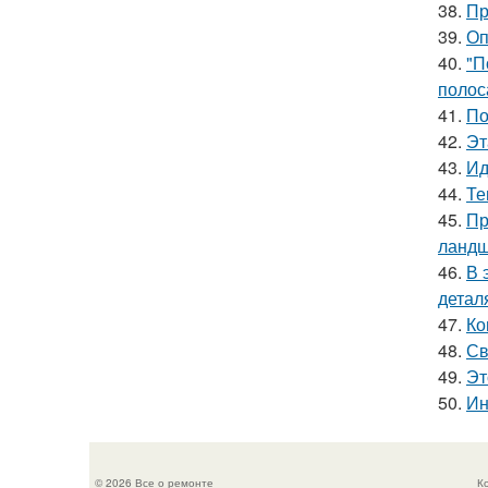
38.
Пр
39.
Оп
40.
"П
полос
41.
По
42.
Эт
43.
Ид
44.
Те
45.
Пр
ландш
46.
В 
детал
47.
Ко
48.
Св
49.
Эт
50.
Ин
© 2026 Все о ремонте
К