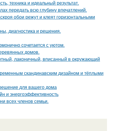
ть, техника и идеальный результат.
силах передать всю глубину впечатлений.
скроя обои режут и клеят горизонтальными
ины, диагностика и решения.
рмонично сочетается с уютом.
деревянных домов.
уютный, лаконичный, вписанный в окружающий
временным скандинавским дизайном и тёплыми
 решение для вашего дома
йн и энергоэффективность
ни всех членов семьи.