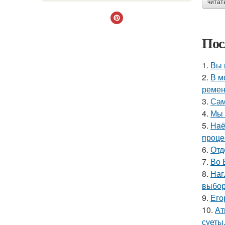
читат
Пос
1.
Вы 
2.
В м
ремен
3.
Сам
4.
Мы 
5.
Нaё
прoце
6.
Отд
7.
Во 
8.
Наг
выбор
9.
Его
10.
Ат
суеты