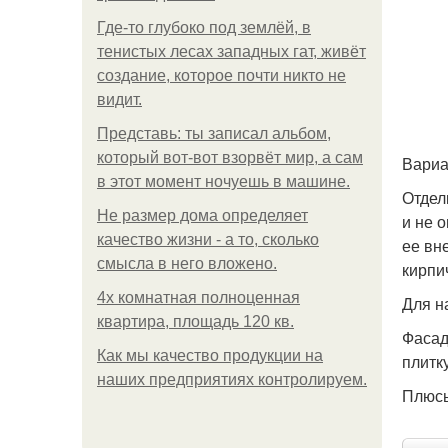
Где-то глубоко под землёй, в
тенистых лесах западных гат, живёт
создание, которое почти никто не
видит.
Представь: ты записал альбом,
который вот-вот взорвёт мир, а сам
Вариа
в этот момент ночуешь в машине.
Отдел
Не размер дома определяет
и не 
качество жизни - а то, сколько
ее вн
смысла в него вложено.
кирпи
4x комнатная полноценная
Для н
квартира, площадь 120 кв.
Фасад
Как мы качество продукции на
плитк
наших предприятиях контролируем.
Плюс