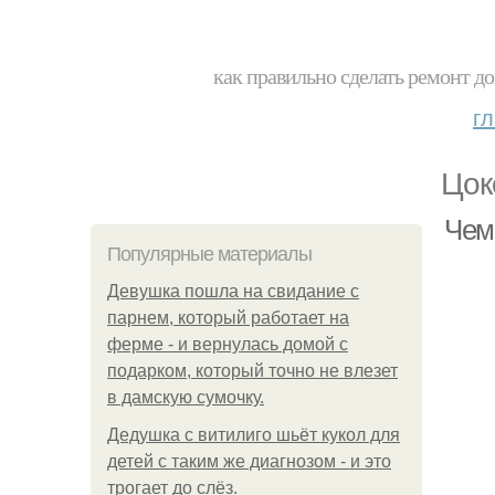
как правильно сделать ремонт до
г
Цок
Чем
Популярные материалы
Девушка пошла на свидание с
парнем, который работает на
ферме - и вернулась домой с
подарком, который точно не влезет
в дамскую сумочку.
Дедушка с витилиго шьёт кукол для
детей с таким же диагнозом - и это
трогает до слёз.