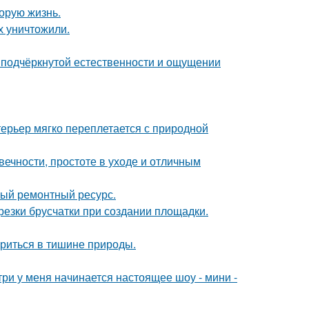
орую жизнь.
х уничтожили.
 подчёркнутой естественности и ощущении
ерьер мягко переплетается с природной
ечности, простоте в уходе и отличным
ный ремонтный ресурс.
езки брусчатки при создании площадки.
ориться в тишине природы.
утри у меня начинается настоящее шоу - мини -