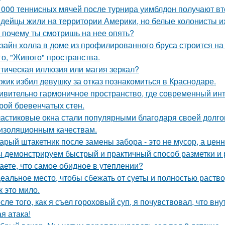
 000 теннисных мячей после турнира уимблдон получают вт
дейцы жили на территории Америки, но белые колонисты и
 почему ты смотришь на нее опять?
зайн холла в доме из профилированного бруса строится на
го, "Живого" пространства.
тическая иллюзия или магия зеркал?
жик избил девушку за отказ познакомиться в Краснодаре.
ивительно гармоничное пространство, где современный инт
рой бревенчатых стен.
астиковые окна стали популярными благодаря своей долгов
изоляционным качествам.
арый штакетник после замены забора - это не мусор, а цен
 демонстрируем быстрый и практичный способ разметки и р
аете, что самое обидное в утеплении?
еальное место, чтобы сбежать от суеты и полностью раств
к это мило.
сле того, как я съел гороховый суп, я почувствовал, что вн
я атака!