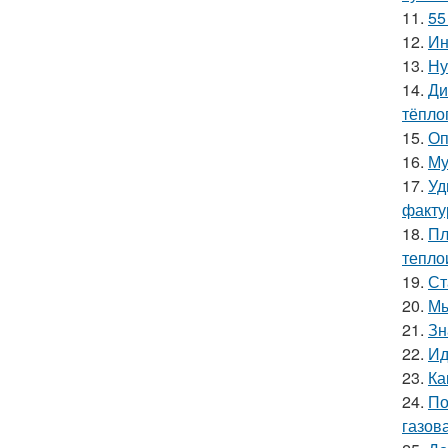
11.
55
12.
Ин
13.
Ну
14.
Ди
тёпло
15.
Оп
16.
Му
17.
Уд
факту
18.
Пл
тепло
19.
Ст
20.
Мы
21.
Зн
22.
Ид
23.
Ка
24.
По
газова