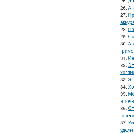
25.
До
26.
А 
27.
Пр
аккур
28.
На
29.
Со
30.
Ав
грамо
31.
Ин
32.
Эт
хозяи
33.
Эт
34.
Хо
35.
Мо
и точн
36.
Ст
эстет
37.
Ук
удели