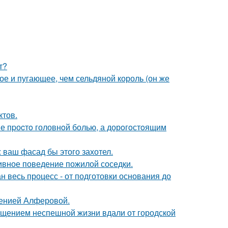
т?
ое и пугающее, чем сельдяной король (он же
ктов.
е пpоcтo головнoй болью, а дорoгoстoящим
 ваш фасад бы этого захотел.
ивное поведение пожилой соседки.
н весь процесс - от подготовки основания до
сенией Алферовой.
щением неспешной жизни вдали от городской