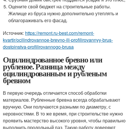
Оцените свой бюджет на строительные работы.
Жилище из бруса нужно дополнительно утеплять и
облагораживать его фасад.
Источник:
https://remont.ru-best.com/remont-
kvartir/ocilindrovannoe-brevno-ili-profilirovannyy-brus-
dostoinstva-profilirovannogo-brusa
Оцилиндрованное бревно или
рубленое. Разница между
оцилиндрованным и рубленым
бревном
В первую очередь отличается способ обработки
материалов. Рубленные бревна всегда обрабатывают
вручную. Они получаются разными по диаметру, с
неровностями. В то же время, при строительстве нужно
проявить мастерство высокого уровня, чтобы правильно
выполнить продольный паз. Такую работу доверяют