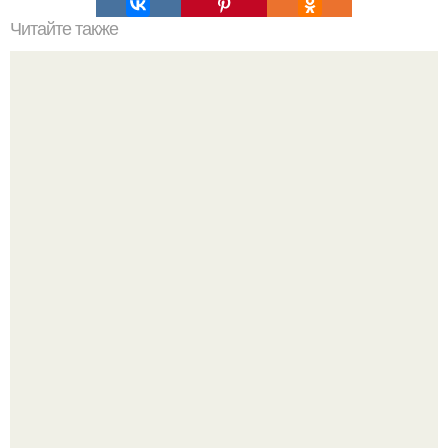
Читайте также
Плоская крыша в частном доме плюсы и минусы.
Особенности устройства
Дизайн кухни студии площадью 21.