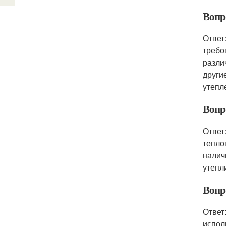
Вопр
Ответ
требо
разли
други
утепл
Вопр
Ответ
тепло
налич
утепл
Вопр
Ответ
испол