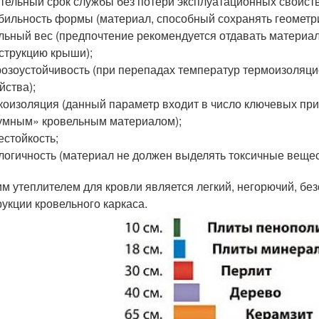
тельный срок службы без потери эксплуатационных свойств
бильность формы (материал, способный сохранять геометр
льный вес (предпочтение рекомендуется отдавать материа
струкцию крыши);
озоустойчивость (при перепадах температур термоизоляци
йства);
коизоляция (данный параметр входит в число ключевых пр
мным» кровельным материалом);
естойкость;
логичность (материал не должен выделять токсичные вещес
м утеплителем для кровли является легкий, негорючий, бе
рукции кровельного каркаса.