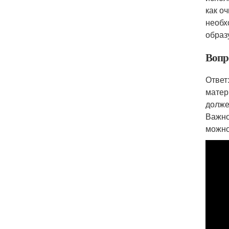
как о
необх
образ
Вопр
Ответ
матер
долже
Важно
можно