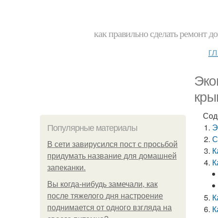
как правильно сделать ремонт до
г
Эко
кры
Сод
Э
Популярные материалы
С
В сети завирусился пост с просьбой
К
придумать название для домашней
К
запеканки.
Вы когда-нибудь замечали, как
после тяжелого дня настроение
К
поднимается от одного взгляда на
К