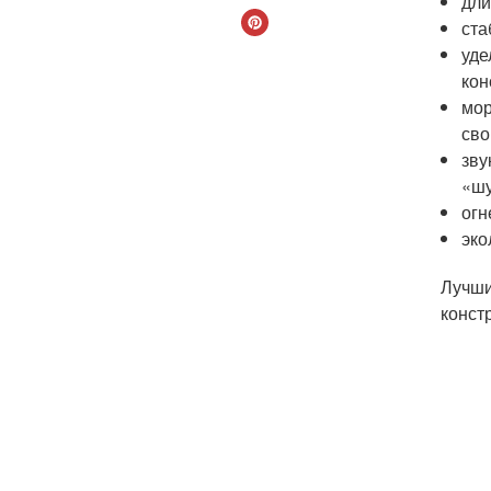
дли
ста
уде
кон
мор
сво
зву
«шу
огн
эко
Лучши
конст