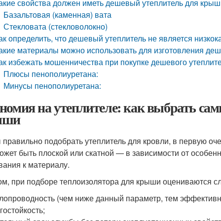
акие свойства должен иметь дешевый утеплитель для крыш
Базальтовая (каменная) вата
Стекловата (стекловолокно)
ак определить, что дешевый утеплитель не является низко
акие материалы можно использовать для изготовления деш
ак избежать мошенничества при покупке дешевого утеплит
Плюсы пенополиуретана:
Минусы пенополиуретана:
номия на утеплителе: как выбрать са
ыши
 правильно подобрать утеплитель для кровли, в первую оче
ожет быть плоской или скатной — в зависимости от особен
вания к материалу.
ом, при подборе теплоизолятора для крыши оцениваются с
лопроводность (чем ниже данный параметр, тем эффективн
гостойкость;