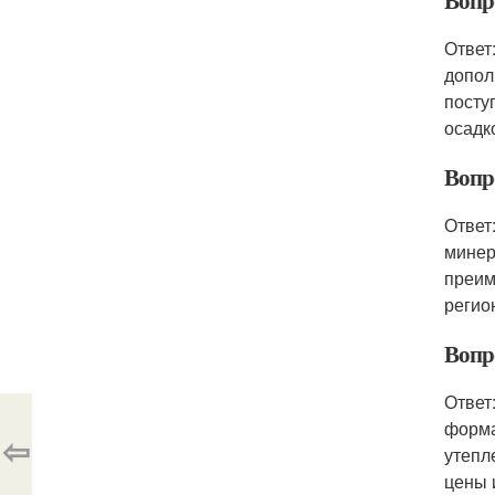
Вопро
Ответ
допол
посту
осадк
Вопр
Ответ
минер
преим
регио
Вопр
Ответ
форма
⇦
утепл
цены 