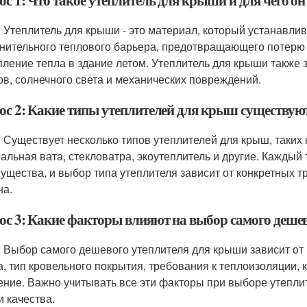
с 1: Что такое утеплитель для крыши и для чего он
: Утеплитель для крыши - это материал, который устанавли
нительного теплового барьера, предотвращающего потерю 
пление тепла в здание летом. Утеплитель для крыши такж
ов, солнечного света и механических повреждений.
ос 2: Какие типы утеплителей для крыш существую
: Существует несколько типов утеплителей для крыш, таких
альная вата, стекловатра, экоутеплитель и другие. Каждый 
ущества, и выбор типа утеплителя зависит от конкретных т
на.
ос 3: Какие факторы влияют на выбор самого деше
: Выбор самого дешевого утеплителя для крыши зависит от 
, тип кровельного покрытия, требования к теплоизоляции, 
ение. Важно учитывать все эти факторы при выборе утепли
и качества.