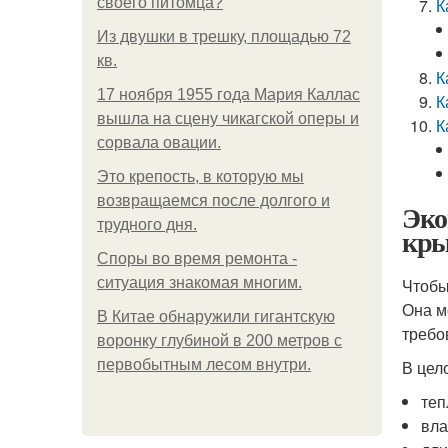
своего питомца?
К
Из двушки в трешку, площадью 72
кв.
К
17 ноября 1955 года Мария Каллас
К
вышла на сцену чикагской оперы и
К
сорвала овации.
Это крепость, в которую мы
возвращаемся после долгого и
Эко
трудного дня.
кр
Споры во время ремонта -
ситуация знакомая многим.
Чтобы
Она м
В Китaе обнаружили гигaнтскую
требо
воронку глубиной в 200 метров с
первобытным лесом внутри.
В цел
теп
вла