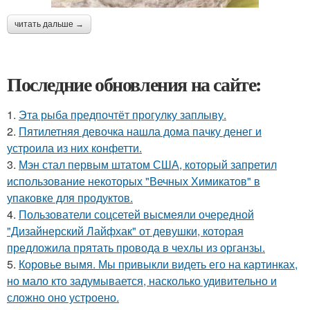
читать дальше →
Последние обновления на сайте:
1.
Эта рыба предпочтёт прогулку заплыву.
2.
Пятилетняя девочка нашла дома пачку денег и
устроила из них конфетти.
3.
Мэн стал первым штатом США, который запретил
использование некоторых "Вечных Химикатов" в
упаковке для продуктов.
4.
Пользователи соцсетей высмеяли очередной
"Дизайнерский Лайфхак" от девушки, которая
предложила прятать провода в чехлы из органзы.
5.
Коровье вымя. Мы привыкли видеть его на картинках,
но мало кто задумывается, насколько удивительно и
сложно оно устроено.