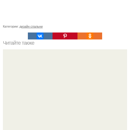
Категории:
дизайн спальни
Читайте также
Конденсат в подполье деревянного дома. Проблема:
сырость под полом деревянного дома