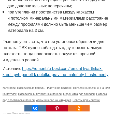
две дополнительных поперечины;
при утеплении пространства между каркасом
и потолком минеральными материалами расстояние
между профилями должно быть меньше чем размер
материала на 2 см.
Главное учитывать, что при установке обрешетки для
потолка ПВХ нужно соблюдать одну горизонтальную
плоскость, тогда поверхность получится прочной
и идеально ровной.
Источник:
https://remont.ru-best.com/remont-kvartir/kak-
krepit-pvh-paneli-k-potolku-pravilno-materialy-i-instrumenty
Категории:
Пластиковые панели
,
Пластик на балконе
,
Потолок на балконе
,
Панели
на потолок
,
Пластиковых потолочные панели
,
Обрешетка для панелей
,
Потолок
под пластиковые панели
,
Алюминиевая конструкция
,
Советы при монтаже