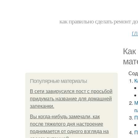
как правильно сделать ремонт до
г
Как
мат
Сод
К
Популярные материалы
В сети завирусился пост с просьбой
придумать название для домашней
М
запеканки.
п
Вы когда-нибудь замечали, как
П
после тяжелого дня настроение
поднимается от одного взгляда на
П