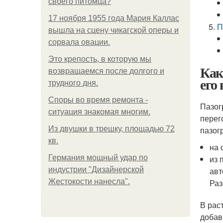
своего питомца?
17 ноября 1955 года Мария Каллас
П
вышла на сцену чикагской оперы и
сорвала овации.
Это крепость, в которую мы
Как
возвращаемся после долгого и
его
трудного дня.
Споры во время ремонта -
Пазог
ситуация знакомая многим.
перег
Из двушки в трешку, площадью 72
пазог
кв.
на 
Германия мощный удар по
из 
индустрии "Дизайнерской
авт
Жестокости нанесла".
Раз
В рас
добав