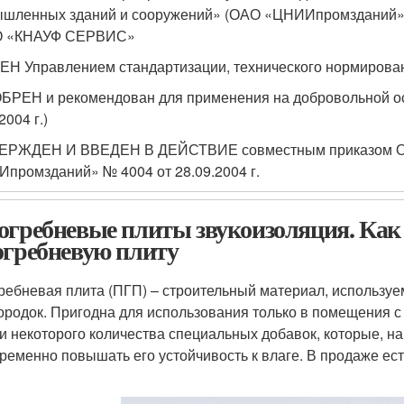
ышленных зданий и сооружений» (ОАО «ЦНИИпромздан
О «КНАУФ СЕРВИС»
Н Управлением стандартизации, технического нормирован
БРЕН и рекомендован для применения на добровольной ос
2004 г.)
ВЕРЖДЕН И ВВЕДЕН В ДЕЙСТВИЕ совместным приказом 
промзданий» № 4004 от 28.09.2004 г.
огребневые плиты звукоизоляция. Как
огребневую плиту
ребневая плита (ПГП) – строительный материал, использу
ородок. Пригодна для использования только в помещения 
 и некоторого количества специальных добавок, которые, н
ременно повышать его устойчивость к влаге. В продаже ес