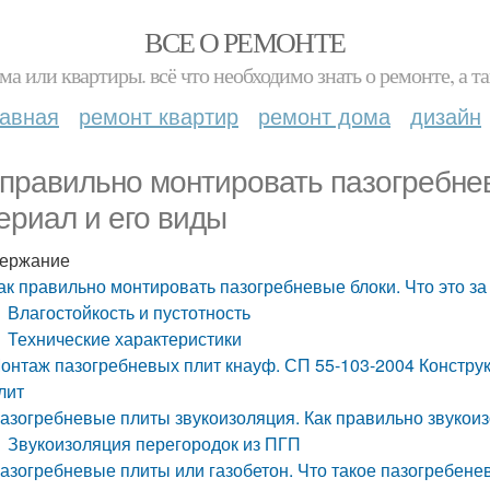
ВСЕ О РЕМОНТЕ
ма или квартиры. всё что необходимо знать о ремонте, а
лавная
ремонт квартир
ремонт дома
дизайн
 правильно монтировать пазогребнев
ериал и его виды
ержание
ак правильно монтировать пазогребневые блоки. Что это за
Влагостойкость и пустотность
Технические характеристики
онтаж пазогребневых плит кнауф. СП 55-103-2004 Констру
лит
азогребневые плиты звукоизоляция. Как правильно звукои
Звукоизоляция перегородок из ПГП
азогребневые плиты или газобетон. Что такое пазогребен