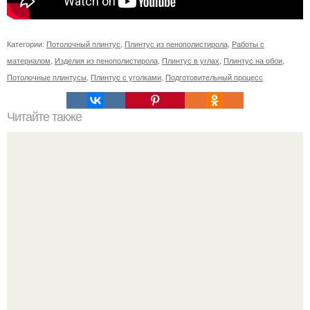
Категории:
Потолочный плинтус
,
Плинтус из пенополистирола
,
Работы с
материалом
,
Изделия из пенополистирола
,
Плинтус в углах
,
Плинтус на обои
,
Потолочные плинтусы
,
Плинтус с уголками
,
Подготовительный процесс
Читайте также
Шинная пилорама своими руками.