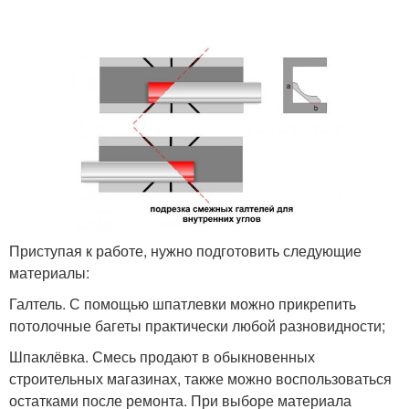
Плинтус под углом
Плинтус в углах
Плинтус из
Плинтусы по месту
полистирола
Приступая к работе, нужно подготовить следующие
материалы:
Плинтус для
Плинтус для внешнего
внутреннего угла
угла
Галтель. С помощью шпатлевки можно прикрепить
потолочные багеты практически любой разновидности;
Шпаклёвка. Смесь продают в обыкновенных
Плинтус на натяжной
Плинтус из
строительных магазинах, также можно воспользоваться
потолок
пенополистирола
остатками после ремонта. При выборе материала