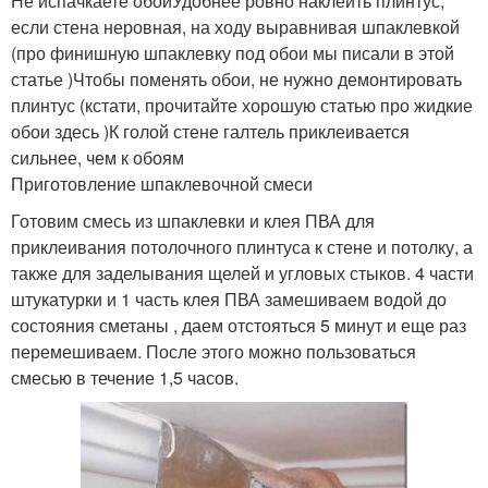
Не испачкаете обоиУдобнее ровно наклеить плинтус,
если стена неровная, на ходу выравнивая шпаклевкой
(про финишную шпаклевку под обои мы писали в этой
статье )Чтобы поменять обои, не нужно демонтировать
плинтус (кстати, прочитайте хорошую статью про жидкие
обои здесь )К голой стене галтель приклеивается
сильнее, чем к обоям
Приготовление шпаклевочной смеси
Готовим смесь из шпаклевки и клея ПВА для
приклеивания потолочного плинтуса к стене и потолку, а
также для заделывания щелей и угловых стыков. 4 части
штукатурки и 1 часть клея ПВА замешиваем водой до
состояния сметаны , даем отстояться 5 минут и еще раз
перемешиваем. После этого можно пользоваться
смесью в течение 1,5 часов.