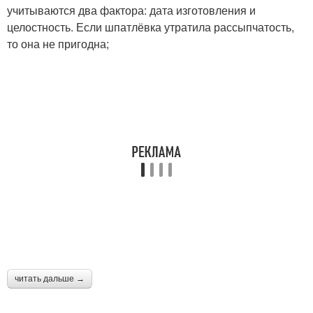
учитываются два фактора: дата изготовления и
целостность. Если шпатлёвка утратила рассыпчатость,
Плинтус без
то она не пригодна;
Угол на потолочном
специальных
плинтусе
приспособлений
Плинтус без стусла
Плинтусы из гипса
Деревянные плинтусы
читать дальше →