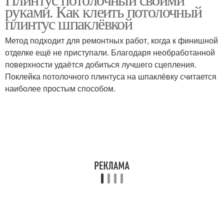
Потолочные плинтусы
руками. Как клеить потолочный
потолку
плинтус шпаклёвкой
Метод подходит для ремонтных работ, когда к финишной
Плинтус на натяжные
Плинтус на
отделке ещё не приступали. Благодаря необработанной
потолки
полукруглую стену
поверхности удаётся добиться лучшего сцепления.
Поклейка потолочного плинтуса на шпаклёвку считается
наиболее простым способом.
Плинтус до оклейки
Плинтус на шпаклевку
Плинтус из пенопласта
Плинтус на ус
Щели между
Плинтус с уголками
потолочным плинтусом