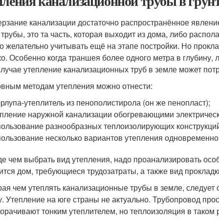
пления канализационной трубы в грун
рзание канализации достаточно распространённое явлени
 трубы, это та часть, которая выходит из дома, либо распол
то желательно учитывать ещё на этапе постройки. Но прок
ко. Особенно когда траншея более одного метра в глубину, 
случае утепление канализационных труб в земле может по
овным методам утепления можно отнести:
рлупа-утеплитель из пенополистирола (он же пенопласт);
пление наружной канализации обогревающими электрическ
ользование разнообразных теплоизолирующих конструкций
ользование несколько вариантов утепления одновременно
е чем выбрать вид утепления, надо проанализировать особ
ится дом, требующиеся трудозатраты, а также вид прокладк
ая чем утеплять канализационные трубы в земле, следует
у. Утепление на юге страны не актуально. Трубопровод про
борачивают тонким утеплителем, но теплоизоляция в таком 