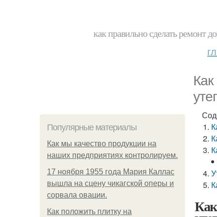
как правильно сделать ремонт до
г
Как
уте
Сод
К
Популярные материалы
К
Как мы качество продукции на
К
наших предприятиях контролируем.
17 ноября 1955 года Мария Каллас
У
вышла на сцену чикагской оперы и
К
сорвала овации.
Как
Как положить плитку на