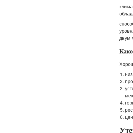
клима
облад
спосо
уровн
двум 
Како
Хорош
низ
про
уст
мех
гер
рес
цен
Уте