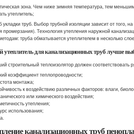
тическая зона. Чем ниже зимняя температура, тем меньши
ать утеплитель;
б укладки труб. Выбор трубной изоляции зависит от того, н
я промерзания). Технология утепления наружной канализац
методам: труба обматывается утеплителем в несколько слое
й утеплитель для канализационных труб лучше вы
ий строительный теплоизолятор должен соответствовать р
кий коэффициент теплопроводности;
стота монтажа;
ойчивость к воздействию различных факторов: влаги, биоло
анического или химического воздействия;
метичность утепления;
урс использования;
а.
пление канализационных труб пенопла