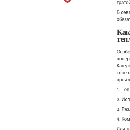
трато
В сев
обяза
Как
теп
Особе
повер
Как у
свое 
произ
1. Те
2. Ис
3. Ра
4. Ко
Для т