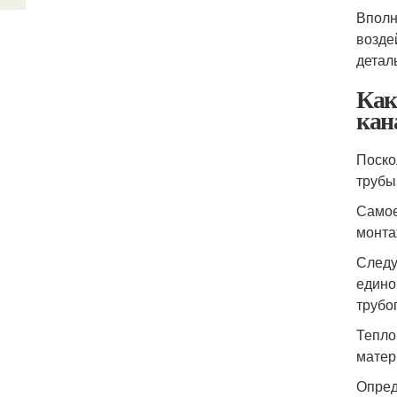
Вполн
возде
детал
Как
кан
Поско
трубы
Самое
монта
Следу
едино
трубо
Тепло
матер
Опред