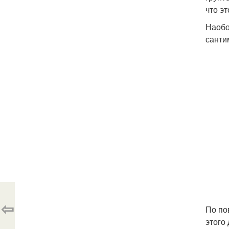
что э
Наобо
санти
⇦
По по
этого