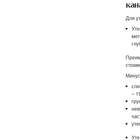
кан
Для у
Уте
мет
глу
Преим
стоим
Минус
сли
– 1
гру
нев
час
уте
Уте