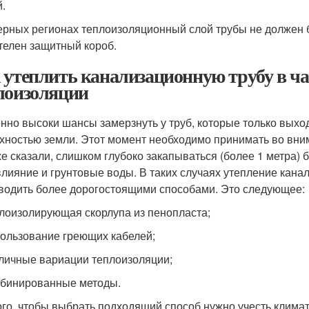
й.
ерных регионах теплоизоляционный слой трубы не должен б
телен защитный короб.
 утеплить канализационную трубу в ча
лоизоляции
нно высоки шансы замерзнуть у труб, которые только выхо
хностью земли. Этот момент необходимо принимать во вни
же сказали, слишком глубоко закапываться (более 1 метра) б
влияние и грунтовые воды. В таких случаях утепление кана
водить более дорогостоящими способами. Это следующее:
плоизолирующая скорлупа из пенопласта;
пользование греющих кабелей;
зличные вариации теплоизоляции;
мбинированные методы.
ого, чтобы выбрать подходящий способ нужно учесть климат