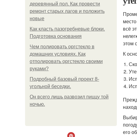
уте
деревянный пол. Как провести
ремонт старых лагов и положить
Проме
новые
место
всё э
Как класть пазогребневые блоки.
нелег
Подготовка основания
этом 
Чем полировать оргстекло в
К осн
домашних условиях. Как
отполировать оргстекло своими
Ско
руками?
Уте
Исп
Подробный базовый проект 8-
Исп
угольной беседки.
Он всего лишь развозил пиццу той
Прежд
ночью.
наход
Выбир
погод
его о