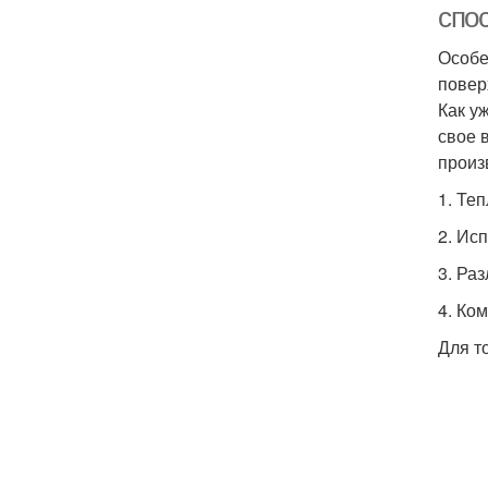
спо
Особе
повер
Как у
свое 
произ
1. Те
2. Ис
3. Ра
4. Ко
Для т