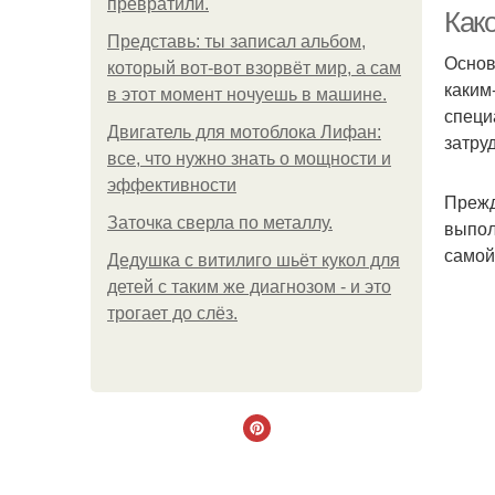
превратили.
Как
Представь: ты записал альбом,
Основ
который вот-вот взорвёт мир, а сам
каким
П
в этот момент ночуешь в машине.
специ
Двигатель для мотоблока Лифан:
затру
все, что нужно знать о мощности и
эффективности
Прежд
Ка
Заточка сверла по металлу.
выпол
самой
Дедушка с витилиго шьёт кукол для
детей с таким же диагнозом - и это
трогает до слёз.
Тр