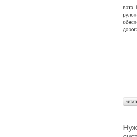
вата. 
рулон
обесп
дорога
читат
Нуж
сис