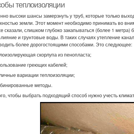
собы теплоизоляции
нно высоки шансы замерзнуть у труб, которые только выхо
хностью земли. Этот момент необходимо принимать во вни
же сказали, слишком глубоко закапываться (более 1 метра) б
влияние и грунтовые воды. В таких случаях утепление кана
водить более дорогостоящими способами. Это следующее:
плоизолирующая скорлупа из пенопласта;
пользование греющих кабелей;
зличные вариации теплоизоляции;
мбинированные методы.
ого, чтобы выбрать подходящий способ нужно учесть климат