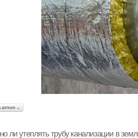
Теплоизолятор для
Ка
Трубы под домом
труб
Канализационная
система
ь дальше →
но ли утеплять трубу канализации в зем