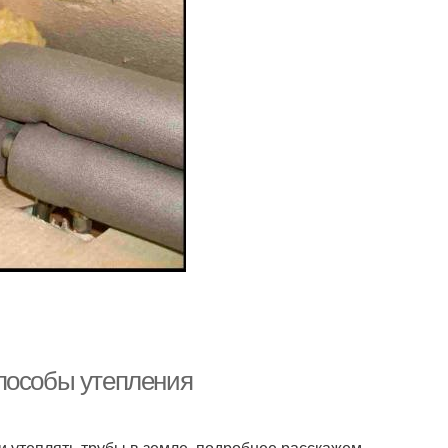
пособы утепления
и утеплять трубы в земле, подробнее расскажем,