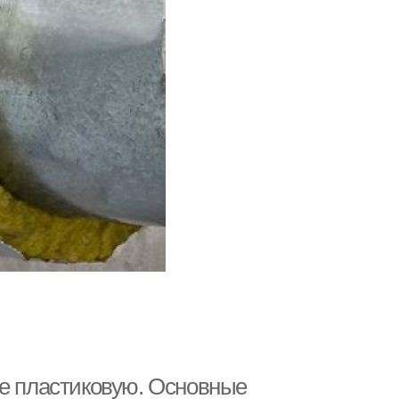
нализационные
Фановая труба
системы
ле пластиковую. Основные