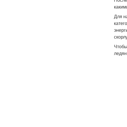
каким
Для н
катег
энерг
скорл
Чтобы
ледян