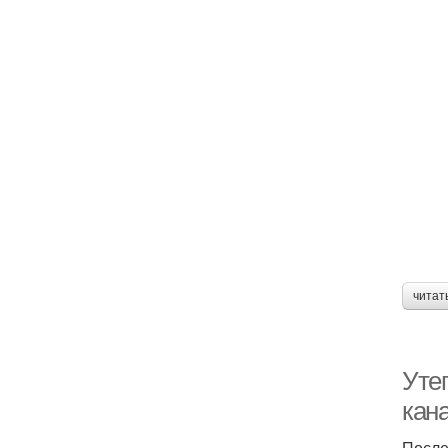
читат
Уте
кан
После