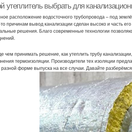
ой утеплитель выбрать для канализационн
ное расположение водосточного трубопровода – под землё
-то причинам вывод канализации сделан высоко и часть его
олипропиленовые
Трубы для внутреннего
С
альные решения. Благо современные технологии позволяютс
трубы
монтажа
днений.
Глубины для
е чем принимать решение, как утеплить трубу канализации
нализационная труба
Тру
канализационной
нения термоизоляции. Производители тех изоляции предла
системы
 разной форме выпуска на все случаи. Давайте разберёмся 
Трубы для укладки
Труба в земле
Тр
убы в частном доме
Труба под домом
Т