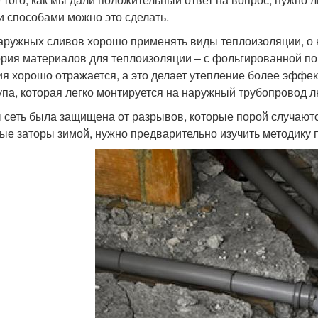
и способами можно это сделать.
аружных сливов хорошо применять виды теплоизоляции, о 
ория материалов для теплоизоляции – с фольгированной п
ия хорошо отражается, а это делает утепление более эфф
упа, которая легко монтируется на наружный трубопровод 
 сеть была защищена от разрывов, которые порой случаютс
ые заторы зимой, нужно предварительно изучить методику 