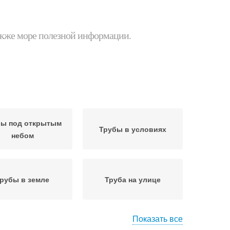
 также море полезной информации.
бы под открытым
Трубы в условиях
небом
рубы в земле
Труба на улице
Показать все
бы при свайном
Труба в частном доме