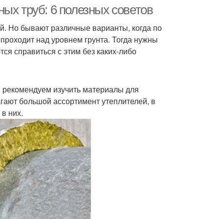
фундаменте
ых труб: 6 полезных советов
й. Но бывают различные варианты, когда по
 проходит над уровнем грунта. Тогда нужны
ливная труба
Трубы в септик
я справиться с этим без каких-либо
, рекомендуем изучить материалы для
бы для септика
Трубы по диаметру
гают большой ассортимент утеплителей, в
в них.
убы в траншею
Трубы от промерзания
рубы в грунте
Труба с улице