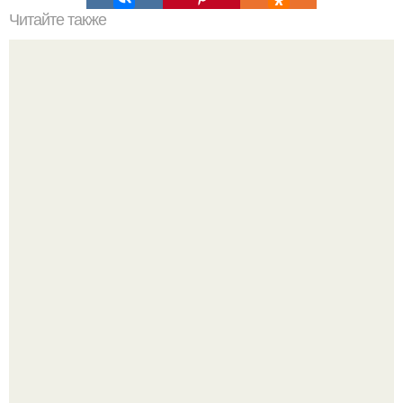
Читайте также
Сколько нужно рулонов обоев на комнату 20 кв м.
Рассчитаем рулоны обоев
Дедушка с витилиго шьёт кукол для детей с таким же
диагнозом - и это трогает до слёз.