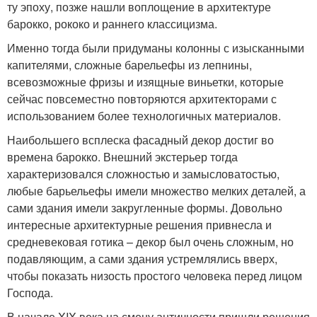
ту эпоху, позже нашли воплощение в архитектуре
барокко, рококо и раннего классицизма.
Именно тогда были придуманы колонны с изысканными
капителями, сложные барельефы из лепнины,
всевозможные фризы и изящные виньетки, которые
сейчас повсеместно повторяются архитекторами с
использованием более технологичных материалов.
Наибольшего всплеска фасадный декор достиг во
времена барокко. Внешний экстерьер тогда
характеризовался сложностью и замысловатостью,
любые барьельефы имели множество мелких деталей, а
сами здания имели закругленные формы. Довольно
интересные архитектурные решения привнесла и
средневековая готика – декор был очень сложным, но
подавляющим, а сами здания устремлялись вверх,
чтобы показать низость простого человека перед лицом
Господа.
В начале XIX века на смену античности пришли решения