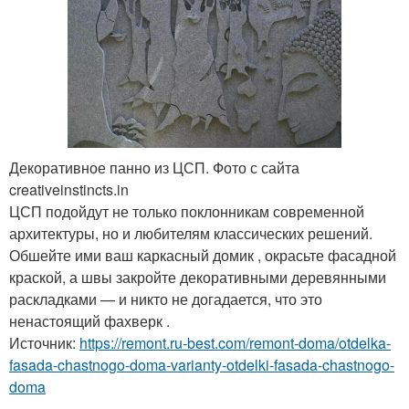
Декоративное панно из ЦСП. Фото с сайта
creativeinstincts.in
ЦСП подойдут не только поклонникам современной
архитектуры, но и любителям классических решений.
Обшейте ими ваш каркасный домик , окрасьте фасадной
краской, а швы закройте декоративными деревянными
раскладками — и никто не догадается, что это
ненастоящий фахверк .
Источник:
https://remont.ru-best.com/remont-doma/otdelka-
fasada-chastnogo-doma-varianty-otdelki-fasada-chastnogo-
doma