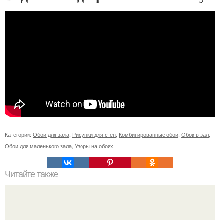
Категории:
Обои для зала
,
Рисунки для стен
,
Комбинированные обои
,
Обои в зал
,
Обои для маленького зала
,
Узоры на обоях
Читайте также