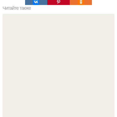
Читайте также
Пошаговая инструкция кладки барбекю из кирпича.
Германия мощный удар по индустрии "Дизайнерской
Жестокости нанесла".