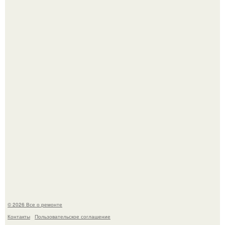
Представьте, как выглядит мир глазами пчелы или
бабочки.
Мир моды, кажется, перевернулся.
© 2026 Все о ремонте
Контакты
Пользовательское соглашение