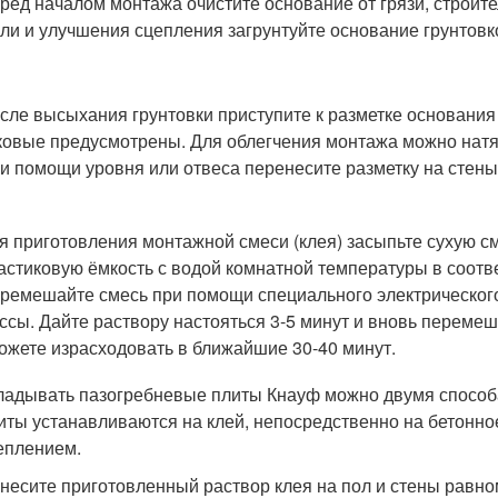
ред началом монтажа очистите основание от грязи, строит
ли и улучшения сцепления загрунтуйте основание грунтовко
сле высыхания грунтовки приступите к разметке основания
ковые предусмотрены. Для облегчения монтажа можно натя
и помощи уровня или отвеса перенесите разметку на стены 
я приготовления монтажной смеси (клея) засыпьте сухую см
астиковую ёмкость с водой комнатной температуры в соотве
ремешайте смесь при помощи специального электрического
ссы. Дайте раствору настояться 3-5 минут и вновь перемеш
ожете израсходовать в ближайшие 30-40 минут.
ладывать пазогребневые плиты Кнауф можно двумя способ
иты устанавливаются на клей, непосредственно на бетонно
еплением.
несите приготовленный раствор клея на пол и стены равн