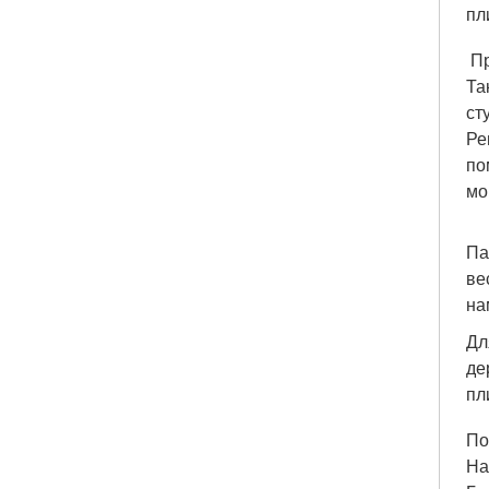
пл
Пр
Та
ст
Ре
по
мо
Па
ве
на
Дл
де
пл
По
На