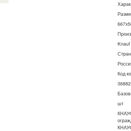
Харак
Разме
667х5
Произ
Knauf
Стран
Росси
Код к
36882
Базов
шт
КНАУФ
ограж
КНАУФ