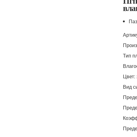
Пгп
вла
Паз
Артик
Произ
Тип п
Влаго
Цвет:
Вид сы
Преде
Преде
Коэфф
Преде