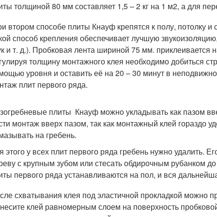
иты толщиной 80 мм составляет 1,5 – 2 кг на 1 м2, а для пер
и втором способе плиты Кнауф крепятся к полу, потолку и 
кой способ крепления обеспечивает лучшую звукоизоляцию,
ук и т. д.). Пробковая лента шириной 75 мм. приклеивается 
гулируя толщину монтажного клея необходимо добиться стр
мощью уровня и оставить её на 20 – 30 минут в неподвижно
нтаж плит первого ряда.
зогребневые плиты Кнауф можно укладывать как пазом ввер
сти монтаж вверх пазом, так как монтажный клей гораздо у
мазывать на гребень.
я этого у всех плит первого ряда гребень нужно удалить. 
реву с крупным зубом или стесать обдирочным рубанком до
иты первого ряда устанавливаются на пол, и вся дальнейша
сле схватывания клея под эластичной прокладкой можно при
несите клей равномерным слоем на поверхность пробковой 