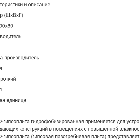
теристики и описание
р (ШхВхГ)
00х80
водитель
а-производитель
я
ороткий
1
ая единица
-гипсоплита гидрофобизированная применяется для устрой
дающих конструкций в помещениях с повышенной влажнос
-гипсоплита (гипсовая пазогребневая плита) представляе