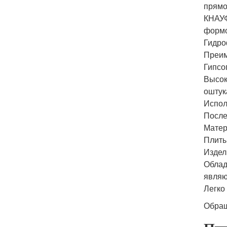
прямо
КНАУФ
формо
Гидро
Преи
Гипсо
Высок
оштук
Испол
После
Матер
Плиты
Издел
Облад
являю
Легко
Обращ