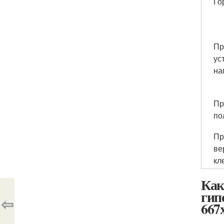
Го
Пр
ус
на
Пр
по
Пр
ве
кл
Как
гип
⇦
667