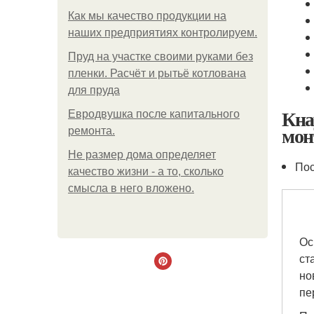
Как мы качество продукции на
наших предприятиях контролируем.
Пруд на участке своими руками без
пленки. Расчёт и рытьё котлована
для пруда
Кна
Евродвушка после капитального
мон
ремонта.
Не размер дома определяет
Пос
качество жизни - а то, сколько
смысла в него вложено.
Ос
ст
но
пе