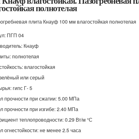
 Кнауф влагостойкая. Пазогребневая п
гостойкая полнотелая
огребневая плита Кнауф 100 мм влагостойкая полнотелая
ул: ПГП 04
водитель: Кнауф
литы: полнотелая
стойкость: влагостойкая
 зелёный или серый
рья: гипс Г- 5
л прочности при сжатии: 5.00 МПа
л прочности при изгибе: 2.40 МПа
ициент теплопроводности: 0.29 Вт/м °С
л огнестойкости: не менее 2.5 часа