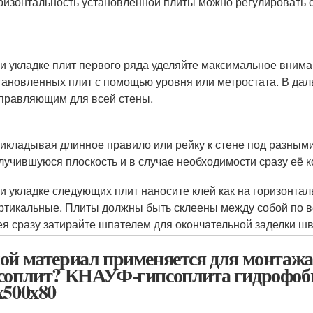
ризонтальность установленной плиты можно регулировать
и укладке плит первого ряда уделяйте максимальное внима
тановленных плит с помощью уровня или метростата. В дал
правляющим для всей стены.
икладывая длинное правило или рейку к стене под разным
лучившуюся плоскость и в случае необходимости сразу её к
и укладке следующих плит наносите клей как на горизонтал
ртикальные. Плиты должны быть склеены между собой по 
ея сразу затирайте шпателем для окончательной заделки ш
ой материал применяется для монтажа
соплит? КНАУФ-гипсоплита гидрофоби
х500х80