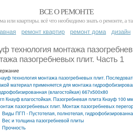
ВСЕ О РЕМОНТЕ
ма или квартиры. всё что необходимо знать о ремонте, а
лавная
ремонт квартир
ремонт дома
дизайн
уф технология монтажа пазогребнев
тажа пазогребневых плит. Часть 1
ержание
науф технология монтажа пазогребневых плит. Последоват
акой материал применяется для монтажа гидрофобизирова
идрофобизированная (влагостойкая) 667х500х80
гп Кнауф влагостойкая. Пазогребневая плита Кнауф 100 м
онтаж пазогребневых плит. Монтаж пазогребневых перегор
Виды ПГП - Пустотелая, полнотелая, гидрофобизированн
Вес и толщина пазогребневой плиты
Прочность