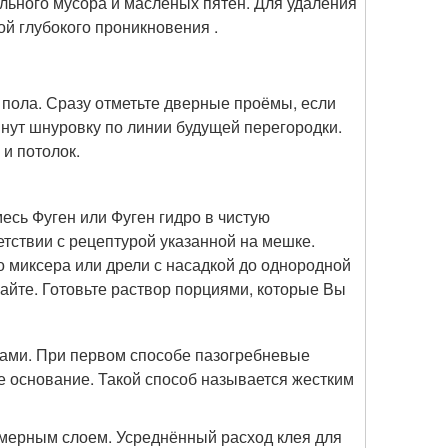
ельного мусора и масленых пятен. Для удаления
й глубокого проникновения .
 пола. Сразу отметьте дверные проёмы, если
нут шнуровку по линии будущей перегородки.
и потолок.
есь Фуген или Фуген гидро в чистую
тствии с рецептурой указанной на мешке.
 миксера или дрели с насадкой до однородной
айте. Готовьте раствор порциями, которые Вы
ами. При первом способе пазогребневые
е основание. Такой способ называется жестким
омерным слоем. Усреднённый расход клея для