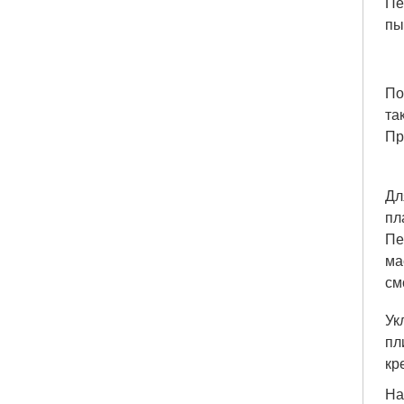
Пе
пы
По
та
Пр
Дл
пл
Пе
ма
см
Ук
пл
кр
На