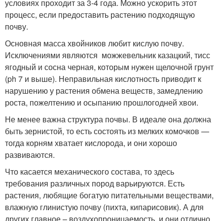
условиях проходит за 3-4 года. Можно ускорить этот
процесс, если предоставить растению подходящую
почву.
Основная масса хвойников любит кислую почву.
Исключениями являются можжевельник казацкий, тисс
ягодный и сосна черная, которым нужен щелочной грунт
(ph 7 и выше). Неправильная кислотность приводит к
нарушению у растения обмена веществ, замедлению
роста, пожелтению и осыпанию прошлогодней хвои.
Не менее важна структура почвы. В идеале она должна
быть зернистой, то есть состоять из мелких комочков —
тогда корням хватает кислорода, и они хорошо
развиваются.
Что касается механического состава, то здесь
требования различных пород варьируются. Есть
растения, любящие богатую питательными веществами,
влажную глинистую почву (пихта, кипарисовик). А для
других главное – воздухопроницаемость, и они отлично