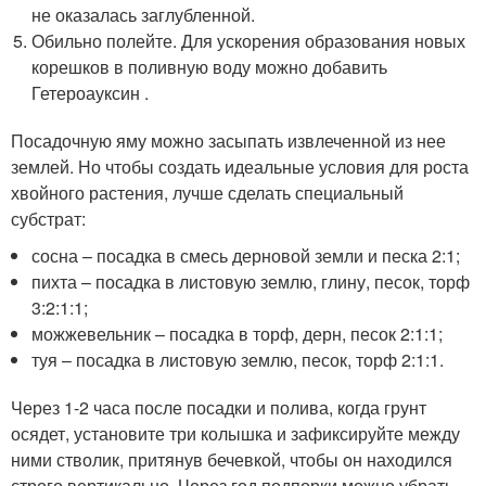
не оказалась заглубленной.
Обильно полейте. Для ускорения образования новых
корешков в поливную воду можно добавить
Гетероауксин .
Посадочную яму можно засыпать извлеченной из нее
землей. Но чтобы создать идеальные условия для роста
хвойного растения, лучше сделать специальный
субстрат:
сосна – посадка в смесь дерновой земли и песка 2:1;
пихта – посадка в листовую землю, глину, песок, торф
3:2:1:1;
можжевельник – посадка в торф, дерн, песок 2:1:1;
туя – посадка в листовую землю, песок, торф 2:1:1.
Через 1-2 часа после посадки и полива, когда грунт
осядет, установите три колышка и зафиксируйте между
ними стволик, притянув бечевкой, чтобы он находился
строго вертикально. Через год подпорки можно убрать,