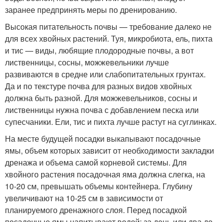
заранее предпринять меры по дренированию.
Высокая питательность почвы — требование далеко не
для всех хвойных растений. Туя, микробиота, ель, пихта
и тис — виды, любящие плодородные почвы, а вот
лиственницы, сосны, можжевельники лучше
развиваются в средне или слабопитательных грунтах.
Да и по текстуре почва для разных видов хвойных
должна быть разной. Для можжевельников, сосны и
лиственницы нужна почва с добавлением песка или
супесчаники. Ели, тис и пихта лучше растут на суглинках.
На месте будущей посадки выкапывают посадочные
ямы, объем которых зависит от необходимости закладки
дренажа и объема самой корневой системы. Для
хвойного растения посадочная яма должна слегка, на
10-20 см, превышать объемы контейнера. Глубину
увеличивают на 10-25 см в зависимости от
планируемого дренажного слоя. Перед посадкой
посадочные ямы напитывают водой: за день или два до