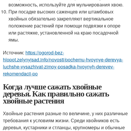
возможность, используйте для мульчирования хвою.
При посадке высоких саженцев или штамбовых
хвойных обязательно закрепляют вертикальное
положение растений при помощи подвязки к опоре
или растяжке, установленной на краю посадочной
ямы.
Источник:
https://ogorod-bez-
hlopot.zelynyjsad.info/novosti/pochemu-hvoynye-derevya-
luchshe-vysazhivat-zimoy-posadka-hvoynyh-derevev-
rekomendacii-po
Когда лучше сажать хвойные
деревья. Как правильно сажать
хвойные растения
Хвойные растения разные по величине, у них различные
требования к условиям жизни. Среди хвойников есть
деревья, кустарники и стланцы, крупномеры и обычные