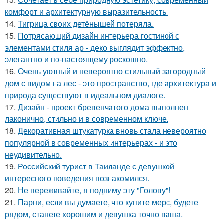
комфорт и архитектурную выразительность.
14.
Тигрица своих детёнышей потеряла.
15.
Потрясающий дизайн интерьера гостиной с
элементами стиля ар - деко выглядит эффектно,
элегантно и по-настоящему роскошно.
16.
Очень уютный и невероятно стильный загородный
дом с видом на лес - это пространство, где архитектура и
природа существуют в идеальном диалоге.
17.
Дизайн - проект бревенчатого дома выполнен
лаконично, стильно и в современном ключе.
18.
Декоративная штукатурка вновь стала невероятно
популярной в современных интерьерах - и это
неудивительно.
19.
Российский турист в Таиланде с девушкой
интересного поведения познакомился.
20.
Не переживайте, я подниму эту "Голову"!
21.
Парни, если вы думаете, что купите мерс, будете
рядом, станете хорошим и девушка точно ваша.