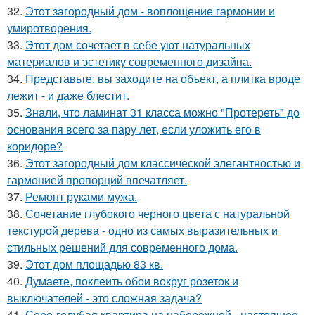
32.
Этот загородный дом - воплощение гармонии и
умиротворения.
33.
Этот дом сочетает в себе уют натуральных
материалов и эстетику современного дизайна.
34.
Представьте: вы заходите на объект, а плитка вроде
лежит - и даже блестит.
35.
Знали, что ламинат 31 класса можно "Протереть" до
основания всего за пару лет, если уложить его в
коридоре?
36.
Этот загородный дом классической элегантностью и
гармонией пропорций впечатляет.
37.
Ремонт руками мужа.
38.
Сочетание глубокого черного цвета с натуральной
текстурой дерева - одно из самых выразительных и
стильных решений для современного дома.
39.
Этот дом площадью 83 кв.
40.
Думаете, поклеить обои вокруг розеток и
выключателей - это сложная задача?
41.
Серо-голубая квартира на набережной - настоящее