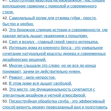
воплощение гармонии с природой и современного
стиля.
42.
Самодельный ролик для отжима губки - просто,
быстро и удобно.
43.
Это бережное слияние истории и современности, где
каждая деталь дышит уважением к прошлому.
44.
Свет и воздух - главный герой такого интерьера.
45.
Интерьер дома из клееного бруса - это уникальное
сочетание натуральной красоты дерева и современных
дизайнерских решений.
46.
Многие слышали это слово, но не все до конца
понимают, зачем он действительно нужен.
47.
Ремонт - дело непростое.
48.
В этом доме всё дышит свободой.
49.
Это место, где функциональность сочетается с
элегантным дизайном и уютной атмосферой.
50.
Пескоструйная обработка сруба - это эффективный
способ вернуть дереву первозданный вид и подготовить