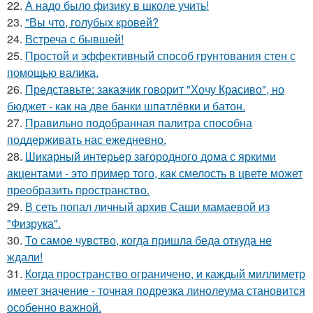
22.
А надо было физику в школе учить!
23.
"Вы что, голубых кровей?
24.
Встреча с бывшей!
25.
Простой и эффективный способ грунтования стен с
помощью валика.
26.
Представьте: заказчик говорит "Хочу Красиво", но
бюджет - как на две банки шпатлёвки и батон.
27.
Правильно подобранная палитра способна
поддерживать нас ежедневно.
28.
Шикарный интерьер загородного дома с яркими
акцентами - это пример того, как смелость в цвете может
преобразить пространство.
29.
В сеть попал личный архив Саши мамаевой из
"Физрука".
30.
То самое чувство, когда пришла беда откуда не
ждали!
31.
Когда пространство ограничено, и каждый миллиметр
имеет значение - точная подрезка линолеума становится
особенно важной.