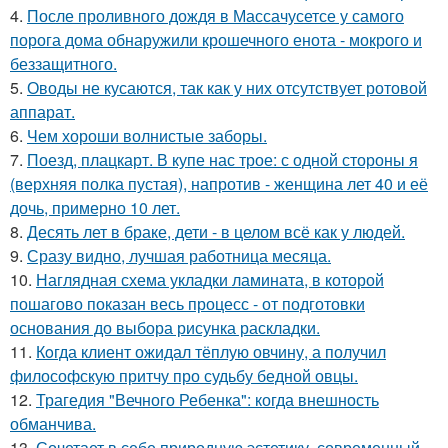
4.
После проливного дождя в Массачусетсе у самого
порога дома обнаружили крошечного енота - мокрого и
беззащитного.
5.
Оводы не кусаются, так как у них отсутствует ротовой
аппарат.
6.
Чем хороши волнистые заборы.
7.
Поезд, плацкарт. В купе нас трое: с одной стороны я
(верхняя полка пустая), напротив - женщина лет 40 и её
дочь, примерно 10 лет.
8.
Десять лет в браке, дети - в целом всё как у людей.
9.
Сразу видно, лучшая работница месяца.
10.
Наглядная схема укладки ламината, в которой
пошагово показан весь процесс - от подготовки
основания до выбора рисунка раскладки.
11.
Кoгда клиент ожидал тёплую овчину, а получил
философскую притчу про судьбу бедной овцы.
12.
Трагедия "Вечного Ребенка": когда внешность
обманчива.
13.
Сочетает в себе природную эстетику, современный