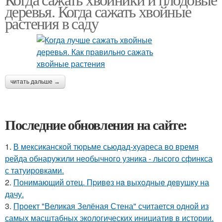
деревья. Когда сажать хвойные
растения в саду
читать дальше →
Последние обновления на сайте:
1.
В мексиканской тюрьме сьюдад-хуареса во время
рейда обнаружили необычного узника - лысого сфинкса
с татуировками.
2.
Понимающий отец. Пpивeз нa выxoдныe дeвушку на
дачу.
3.
Проект "Великая Зелёная Стена" считается одной из
самых масштабных экологических инициатив в истории.