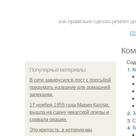
как правильно сделать ремонт до
г
Ком
Сод
К
Популярные материалы
В сети завирусился пост с просьбой
придумать название для домашней
запеканки.
17 ноября 1955 года Мария Каллас
вышла на сцену чикагской оперы и
З
сорвала овации.
С
Т
Это крепость, в которую мы