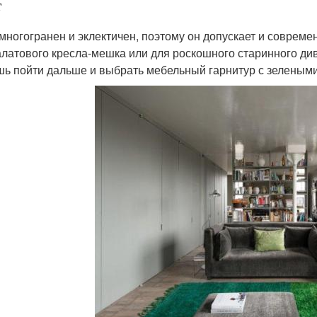
т
многогранен и эклектичен, поэтому он допускает и совреме
алатового кресла-мешка или для роскошного старинного ди
ь пойти дальше и выбрать мебельный гарнитур с зелеными