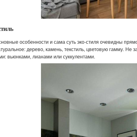
стиль
сновные особенности и сама суть эко-стиля очевидны прямо
атуральное: дерево, камень, текстиль, цветовую гамму. Не
ми: вьюнками, лианами или суккулентами.