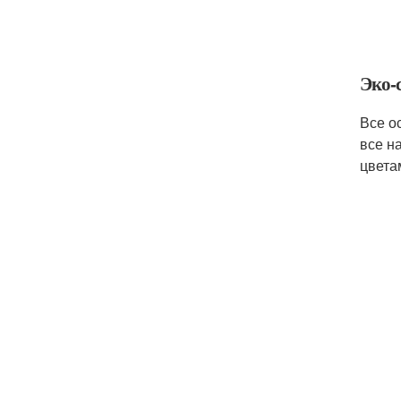
Эко-
Все о
все н
цвета