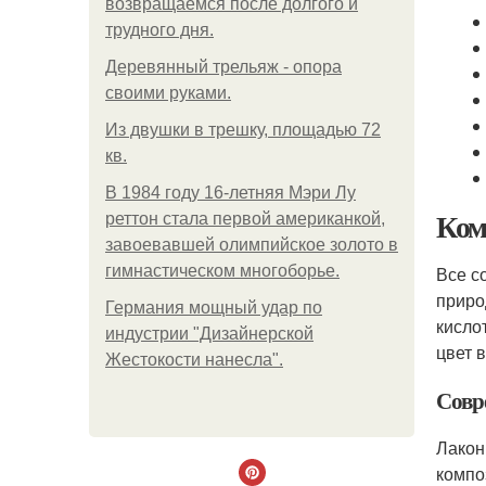
возвращаемся после долгого и
трудного дня.
Деревянный трельяж - опора
своими руками.
Из двушки в трешку, площадью 72
кв.
В 1984 году 16-летняя Мэри Лу
Ком
реттон стала первой американкой,
завоевавшей олимпийское золото в
гимнастическом многоборье.
Все с
приро
Германия мощный удар по
кисло
индустрии "Дизайнерской
цвет 
Жестокости нанесла".
Совр
Лакон
компо