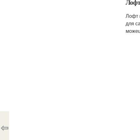
Лоф
Лофт 
для с
можеш
⇦