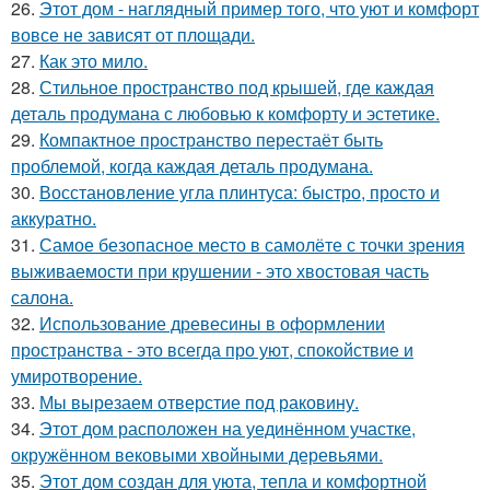
26.
Этот дом - наглядный пример того, что уют и комфорт
вовсе не зависят от площади.
27.
Как это мило.
28.
Стильное пространство под крышей, где каждая
деталь продумана с любовью к комфорту и эстетике.
29.
Компактное пространство перестаёт быть
проблемой, когда каждая деталь продумана.
30.
Восстановление угла плинтуса: быстро, просто и
аккуратно.
31.
Самое безопасное место в самолёте с точки зрения
выживаемости при крушении - это хвостовая часть
салона.
32.
Использование древесины в оформлении
пространства - это всегда про уют, спокойствие и
умиротворение.
33.
Мы вырезаем отверстие под раковину.
34.
Этот дом расположен на уединённом участке,
окружённом вековыми хвойными деревьями.
35.
Этот дом создан для уюта, тепла и комфортной