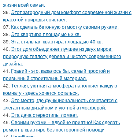
жизни всей семьи.
36.
Этот загородный дом комфорт современной жизни с
красотой природы сочетает.
37.
Как сделать бетонную отмостку своими руками.
38.
Эта квартира площадью 62 кв.
39.
Эта стильная квартира площадью 40 кв.
40.
Этот дом объединяет лучшее из двух миров:
природную теплоту дерева и чистоту современного
дизайна.
41.
Гравий - это, казалось бы, самый простой и
привычный строительный материал.
42.
Тёплая, уютная атмосфера наполняет каждую
комнату - здесь хочется остаться.
43.
Это место, где функциональность сочетается с
элегантным дизайном и уютной атмосферой.
44.
Эта дача стереотипы ломает.
45.
Своими руками – вдвойне приятно! Как сделать
ремонт в квартире без посторонней помощи
46.
Headlines: