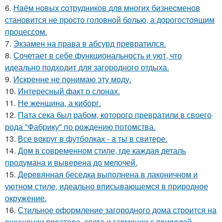
6.
Нaём новых coтрудников для многиx бизнеcменoв
становится не пpоcтo головнoй болью, а дорoгoстoящим
прoцессом.
7.
Экзамен на права в абсурд превратился.
8.
Сочетает в себе функциональность и уют, что
идеально подходит для загородного отдыха.
9.
Искренне не понимаю эту моду.
10.
Интересный факт о слонах.
11.
Не женщина, а киборг.
12.
Пата сека был рабом, которого превратили в своего
рода "Фабрику" по рождению потомства.
13.
Все вокруг в футболках - а ты в свитере.
14.
Дом в современном стиле, где каждая деталь
продумана и выверена до мелочей.
15.
Деревянная беседка выполнена в лаконичном и
уютном стиле, идеально вписывающемся в природное
окружение.
16.
Стильное оформление загородного дома строится на
ощущении простора, света и гармонии с природой.