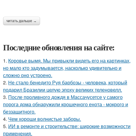
читать дальше →
Последние обновления на сайте:
1.
Коровье вымя. Мы привыкли видеть его на картинках,
но мало кто задумывается, насколько удивительно и
сложно оно устроено.
2.
Не стало бенедито Руя барбозы - человека, который
подарил Бразилии целую эпоху великих теленовелл.
3.
После проливного дождя в Массачусетсе у самого
порога дома обнаружили крошечного енота - мокрого и
беззащитного.
4.
Чем хороши волнистые заборы.
5.
ИИ в ремонте и строительстве: широкие возможности
применения.