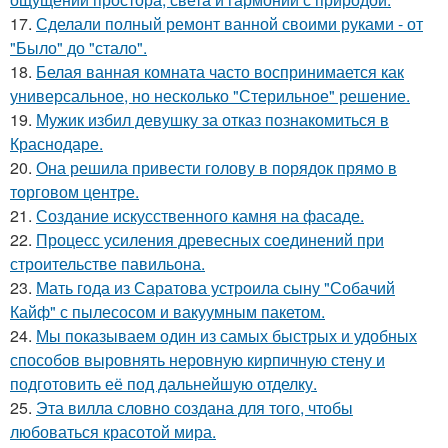
17.
Сделали полный ремонт ванной своими руками - от
"Было" до "стало".
18.
Белая ванная комната часто воспринимается как
универсальное, но несколько "Стерильное" решение.
19.
Мужик избил девушку за отказ познакомиться в
Краснодаре.
20.
Она решила привести голову в порядок прямо в
торговом центре.
21.
Создание искусственного камня на фасаде.
22.
Процесс усиления древесных соединений при
строительстве павильона.
23.
Мать года из Саратова устроила сыну "Собачий
Кайф" с пылесосом и вакуумным пакетом.
24.
Мы показываем один из самых быстрых и удобных
способов выровнять неровную кирпичную стену и
подготовить её под дальнейшую отделку.
25.
Эта вилла словно создана для того, чтобы
любоваться красотой мира.