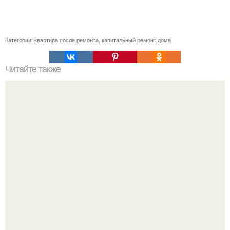
Категории:
квартира после ремонта
,
капитальный ремонт дома
Читайте также
Установка межкомнатных дверей своими руками: как все
сделать правильно и качественно.