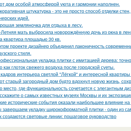
от дом особой атмосферой уюта и гармонии наполнен.
коративная штукатурка - это не просто способ отделки сте
нерских идей.
рошая земляночка для отдыха в лесу.
-Летняя мать выбросила новорождённую дочь из окна в лен
а квартира площадью 30 кв.
этом проекте дизайнер объединил лаконичность современн
узского стиля.
офессиональная укладка плитки с имитацией дерева: точнос
о как глоток свежего воздуха после городской суеты.
 кадров интерьера светлой "Лёгкой" и интересной квартиры
от старый загородный дом будто вдохнул новую жизнь, сох
о место, где функциональность сочетается с элегантным д
сскажите о самых известных музеях Москвы и их экспозици
кие исторические события оказали наибольшее влияние на 
 завершаем укладку широкоформатной плитки - один из сам
к создаются световые линии: пошаговое руководство