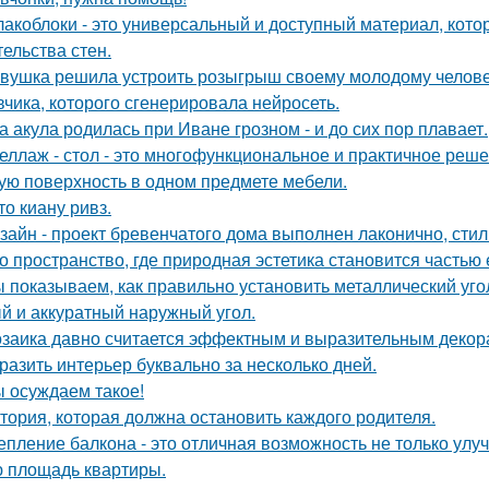
акоблоки - это универсальный и доступный материал, кото
тельства стен.
вушка решила устроить розыгрыш своему молодому человеку
вчика, которого сгенерировала нейросеть.
а акула родилась при Иване грозном - и до сих пор плавает.
еллаж - стол - это многофункциональное и практичное реш
ую поверхность в одном предмете мебели.
то киану ривз.
зайн - проект бревенчатого дома выполнен лаконично, сти
о пространство, где природная эстетика становится частью
 показываем, как правильно установить металлический уго
й и аккуратный наружный угол.
заика давно считается эффектным и выразительным декор
разить интерьер буквально за несколько дней.
 осуждаем такое!
тория, которая должна остановить каждого родителя.
епление балкона - это отличная возможность не только ул
 площадь квартиры.