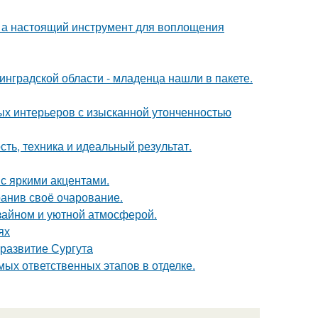
н, а настоящий инструмент для воплощения
инградской области - младенца нашли в пакете.
ых интерьеров с изысканной утонченностью
ть, техника и идеальный результат.
 с яркими акцентами.
ранив своё очарование.
изайном и уютной атмосферой.
ях
развитие Сургута
ых ответственных этапов в отделке.