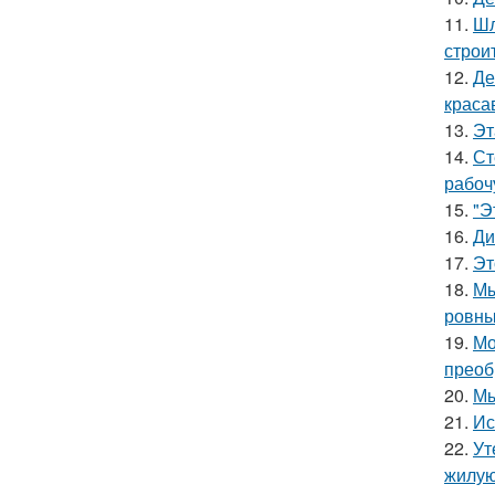
11.
Шл
строи
12.
Де
краса
13.
Эт
14.
Ст
рабоч
15.
"Э
16.
Ди
17.
Эт
18.
Мы
ровны
19.
Мо
преоб
20.
Мы
21.
Ис
22.
Ут
жилую