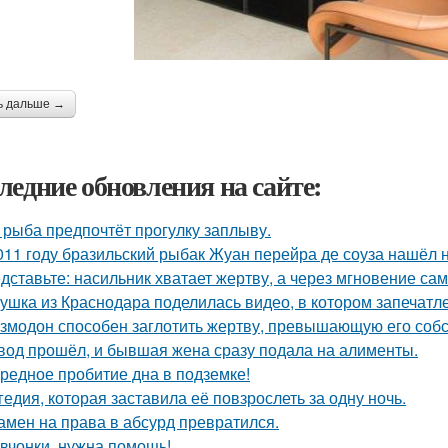
ь дальше →
ледние обновления на сайте:
 рыба предпочтёт прогулку заплыву.
011 году бразильский рыбак Жуан перейра де соуза нашёл н
дставьте: насильник хватает жертву, а через мгновение са
ушка из Краснодара поделилась видео, в котором запечатле
змодон способен заглотить жертву, превышающую его собс
вод прошёл, и бывшая жена сразу подала на алименты.
редное пробитие дна в подземке!
гедия, которая заставила её повзрослеть за одну ночь.
амен на права в абсурд превратился.
вчонки, нужна помощь!