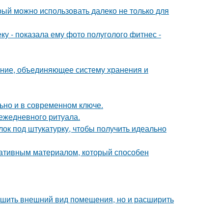
рый можно использовать далеко не только для
 - пoказала ему фото полуголого фитнес -
ение, объединяющее систему хранения и
льно и в современном ключе.
 ежедневного ритуала.
лок под штукатурку, чтобы получить идеально
ативным материалом, который способен
учшить внешний вид помещения, но и расширить