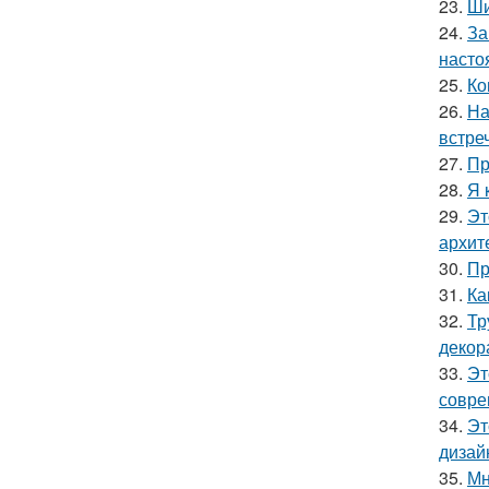
23.
Ши
24.
За
насто
25.
Ко
26.
На
встре
27.
Пр
28.
Я 
29.
Эт
архит
30.
Пр
31.
Ка
32.
Тр
декор
33.
Эт
совре
34.
Эт
дизай
35.
Мн