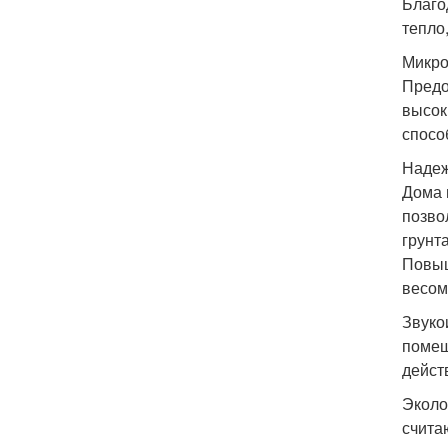
Благо
тепло
Микро
Предо
высок
спосо
Надеж
Дома 
позво
грунт
Повыш
весом
Звуко
помещ
дейст
Эколо
счита