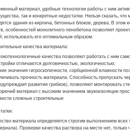
менный материал, удобные технологии работы с ним активн
ущества, так и конкретные недостатки. Нельзя сказать, что
дятся здания из кирпича, бетонных блоков, дерева. В этом 
тв, особенностей монолитного пенобетона позволяет проек
й, использовать его оптимальным образом.
ительные качества материала:
окотехнологичные качества позволяют работать с ним само
тройки отличаются долговечностью, экологичностью;
кие значения гигроскопичности, сорбционной влажности п
личивать прочность материала. Способность пропускать чер
едупреждает развитие грибков), позволяют монтировать сте
орючий материал с высоким значением звукоизоляции прост
вести сложные строительные
татки:
ество материала определяется строгим выполнением всех 
ериала). Проверки качества раствора на месте нет, только