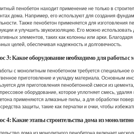
итный пенобетон находит применение не только в строитель
нтах дома. Например, его используют для создания фундам
льности. Также пенобетон применяется для изготовления пе
рукции и улучшить звукоизоляцию. Его можно использовать 
ативных элементов, таких как колонны или арки. Благодаря
чных целей, обеспечивая надежность и долговечность.
ос 3: Какое оборудование необходимо для работы с
аботы с монолитным пенобетоном требуется специальное о
твенное приготовление и укладку материала. Основным инс
ьзуется для приготовления пенобетонной смеси из цемента
прессовое оборудование, которое уплотняет смесь, удаляя
етона применяются алмазные пилы, а для обработки пове
 средства защиты, такие как перчатки и очки, чтобы избежа
ос 4: Какие этапы строительства дома из монолитно
тельство дома из монолитного пенобетона включает несколь