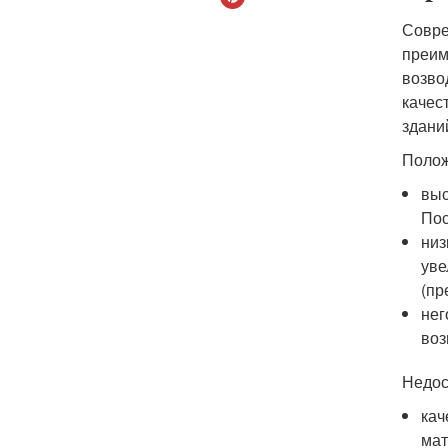
Совре
преим
возво
качес
здани
Полож
выс
Пос
низ
уве
(пр
нег
воз
Недос
кач
мат