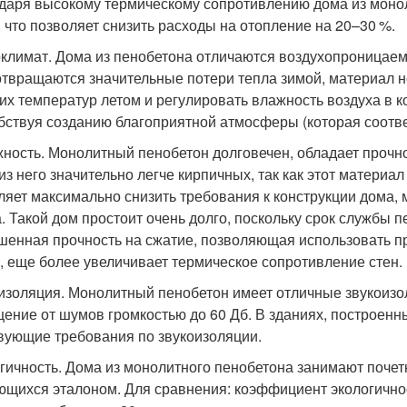
даря высокому термическому сопротивлению дома из моно
, что позволяет снизить расходы на отопление на 20–30 %.
климат. Дома из пенобетона отличаются воздухопроницае
твращаются значительные потери тепла зимой, материал н
их температур летом и регулировать влажность воздуха в 
бствуя созданию благоприятной атмосферы (которая соотве
ность. Монолитный пенобетон долговечен, обладает прочн
из него значительно легче кирпичных, так как этот материа
ляет максимально снизить требования к конструкции дома,
а. Такой дом простоит очень долго, поскольку срок службы 
енная прочность на сжатие, позволяющая использовать п
, еще более увеличивает термическое сопротивление стен.
изоляция. Монолитный пенобетон имеет отличные звукоизо
ение от шумов громкостью до 60 Дб. В зданиях, построенны
вующие требования по звукоизоляции.
гичность. Дома из монолитного пенобетона занимают почет
ющихся эталоном. Для сравнения: коэффициент экологичнос