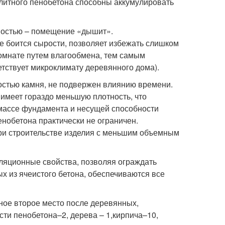
литного пенобетона способны аккумулировать
мостью – помещение «дышит».
е боится сырости, позволяет избежать слишком
комнате путем влагообмена, тем самым
тствует микроклимату деревянного дома).
остью камня, не подвержен влиянию времени.
л имеет гораздо меньшую плотность, что
 массе фундамента и несущей способности
пенобетона практически не ограничен.
ри строительстве изделия с меньшим объемным
ляционные свойства, позволяя ограждать
х из ячеистого бетона, обеспечиваются все
ное второе место после деревянных,
ти пенобетона–2, дерева – 1,кирпича–10,