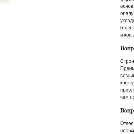
основ
опалу
уклад
отдел
и кры
Вопр
Строи
Преим
возни
конст
привл
чем п
Вопро
Отдел
необх