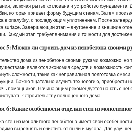
ания, включая рытье котлована и устройство фундамента. Д
бки, которая придает форму будущим стенам. Затем произв
ка в опалубку, с последующим уплотнением. После затверде
ка surface. Завершающий этап – внутренние и внешние отде
ши. Каждый этап требует внимания и точности для достижен
ос 5: Можно ли строить дом из пенобетона своими 
тельство дома из пенобетона своими руками возможно, но 
уществами являются экономия средств и возможность конт
кнуть сложности, такие как неправильная подготовка смеси 
рукции. Важно тщательно изучить технологию, приобрести 
ечь помощников. Начинающим рекомендуется начать с небо
риступать к строительству полноценного дома.
с 6: Какие особенности отделки стен из монолитног
ка стен из монолитного пенобетона имеет свои особенности
одимо выровнять и очистить от пыли и мусора. Для улучш