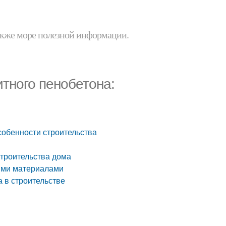
 также море полезной информации.
тного пенобетона:
собенности строительства
строительства дома
ными материалами
 в строительстве