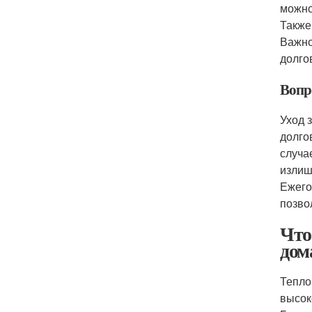
можно
Также
Важно
долго
Вопр
Уход 
долго
случа
излиш
Ежего
позво
Что
дом
Тепло
высок