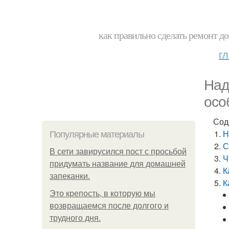
как правильно сделать ремонт до
г
Над
осо
Сод
Н
Популярные материалы
С
В сети завирусился пост с просьбой
Ч
придумать название для домашней
К
запеканки.
К
Это крепость, в которую мы
возвращаемся после долгого и
трудного дня.