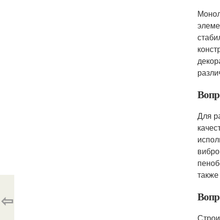
Монол
элеме
стаби
конст
декор
разли
Вопр
Для р
качес
испол
вибро
пеноб
также
Вопр
⇦
Строи