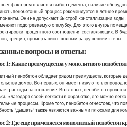
ным фактором является выбор цемента, наличие оборудо
инать пенобетонный процесс рекомендуется в летнее врем
поненты. Они не допускают быстрой кристаллизации воды, 
меняют подогреваемую опалубку. Для этого внутрь помещаю
ректировки процентного соотношения составляющих. В бу
лов, трещин, промерзанию с полным разрушением стены.
занные вопросы и ответы:
ос 1: Какие преимущества у монолитного пенобетон
итный пенобетон обладает рядом преимуществ, которые д
тельства домов. Во-первых, он имеет низкую теплопроводн
жает расходы на отопление. Во-вторых, пенобетон прочен 
зки. Благодаря своей легкости в обработке, его можно легк
тельные процессы. Кроме того, пенобетон огнестоек, что по
бность "дышать" также являются важными плюсами для ко
ос 2: Где еще применяется монолитный пенобетон кр