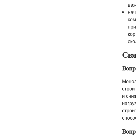
важ
нач
ком
при
кор
ско
Свя
Вопр
Монол
строи
и сни
нагру
строи
спосо
Вопр