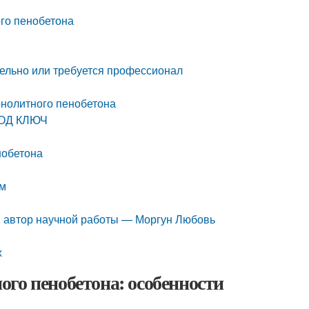
ого пенобетона
тельно или требуется профессионал
онолитного пенобетона
ОД КЛЮЧ
нобетона
ом
е, автор научной работы — Моргун Любовь
х
го пенобетона: особенности