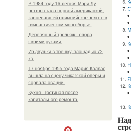
К
В 1984 году 16-летняя Мэри Лу
С
реттон стала первой американкой,
завоевавшей олимпийское золото в
гимнастическом многоборье.
М
Деревянный трельяж - опора
своими руками.
К
Из двушки в трешку, площадью 72
кв.
Н
17 ноября 1955 года Мария Каллас
вышла на сцену чикагской оперы и
Я
сорвала овации.
К
Кухня - гостиная после
капитального ремонта.
К
Над
стр