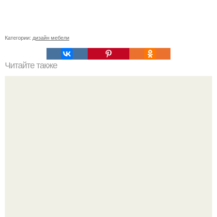
Категории:
дизайн мебели
Читайте также
Плоская крыша в частном доме плюсы и минусы.
Особенности устройства