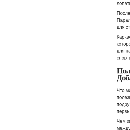
лопат
После
Парал
для с
Карка
котор
для н
спорт
Пол
Доб
Что м
полез
подру
первы
Чем з
между