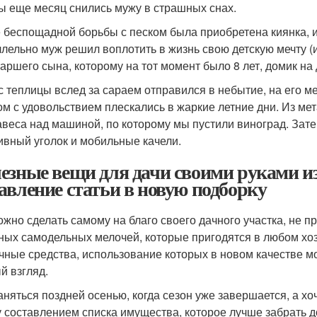
ы еще месяц снились мужу в страшных снах.
 беспощадной борьбы с песком была приобретена киянка, и 
лельно муж решил воплотить в жизнь свою детскую мечту (и
таршего сына, которому на тот момент было 8 лет, домик на
с теплицы вслед за сараем отправился в небытие, на его м
ом с удовольствием плескались в жаркие летние дни. Из ме
авеса над машиной, по которому мы пустили виноград. Зате
ивный уголок и мобильные качели.
езные вещи для дачи своими руками и
авление статьи в новую подборку
ожно сделать самому на благо своего дачного участка, не 
ных самодельных мелочей, которые пригодятся в любом хо
чные средства, использование которых в новом качестве м
й взгляд.
аняться поздней осенью, когда сезон уже завершается, а х
 составлением списка имущества, которое лучше забрать до