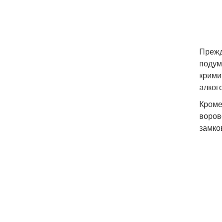
Прежд
подум
крими
алког
Кроме
воров
замко