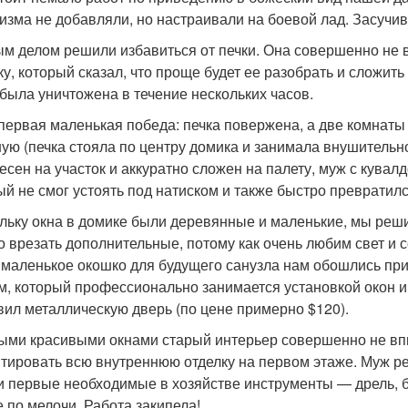
изма не добавляли, но настраивали на боевой лад. Засучив 
м делом решили избавиться от печки. Она совершенно не 
ку, который сказал, что проще будет ее разобрать и сложи
 была уничтожена в течение нескольких часов.
 первая маленькая победа: печка повержена, а две комнаты
ую (печка стояла по центру домика и занимала внушительно
есен на участок и аккуратно сложен на палету, муж с кува
ый не смог устоять под натиском и также быстро превратилс
льку окна в домике были деревянные и маленькие, мы реш
о врезать дополнительные, потому как очень любим свет и с
 маленькое окошко для будущего санузла нам обошлись прим
м, который профессионально занимается установкой окон и 
вил металлическую дверь (по цене примерно $120).
ыми красивыми окнами старый интерьер совершенно не вп
тировать всю внутреннюю отделку на первом этаже. Муж ре
и первые необходимые в хозяйстве инструменты — дрель, б
е по мелочи. Работа закипела!