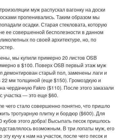
етроизоляции муж распускал вагонку на доски
досками пропенивались. Таким образом мы
попадали осадки. Старая стекловата, которую
ине ее совершенной бесполезности в данном
ликолепных по своей архитектуре, но, по
остер.
лены, мы купили примерно 20 листов OSB
имерно в $100. Поверх OSB первый этаж муж
л демонтирован старый пол, заменены лаги и
 22 мм толщиной (еще $150). Громоздкую и
а чердачную Fakro ($110). После этого заказали
с участка — это еще $60.
ле чего стало совершенно понятно, что пришло
ить тротуарную плитку и бордюр ($600). Для
0 кубов этого добра! Высыпать песок пришлось
редставлялось возможным. В три лопаты муж, его
эту кучу к нам на участок, после чего песок и