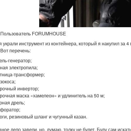
S Пользователь FORUMHOUSE
я украли инструмент из контейнера, который я накупил за 4 
 Вот перечень:
ель-генератор;
ная электропила;
тница-трансформер;
зокоса;
рочный инвертор;
рочная маска «хамелеон» и удлинитель на 50 м;
рная дрель;
форатор;
оги, резиновый шланг и чугунный казан.
вное дело завели, но, думаю, толку не будет. Буду сам иска