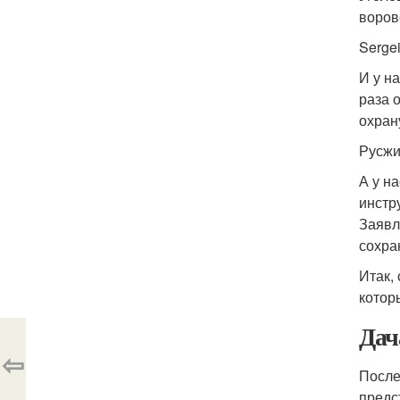
воров
Serge
И у н
раза 
охран
Русж
А у н
инстр
Заявл
сохра
Итак,
котор
Дач
⇦
После
предс