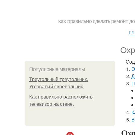
как правильно сделать ремонт до
г
Охр
Сод
О
Популярные материалы
Д
Треугольный треугольник.
П
Угловатый своевольник.
Как правильно расположить
телевизор на стене.
К
В
Охр