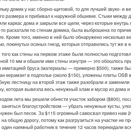
льку домик у нас сборно-щитовой, то для лучшей звуко- и в
го размера и прибивал к наружной обшивке. Стыки между 
или каркас дома и закрыли все щели, через которые внутрь 
-то раскатали по стенам домика, была выброшена по прич
те. Кроме того, именно в ней было обнаружено несколько ве
ью, покинутых осиных гнезд, которые отправились тут же в к
 того как стены на первом этаже были полностью подготов
ной 10 мм и обшили ими стены изнутри — это обошлось пр
 имитацией бруса (материалы — примерно $500), также бы
ан керамзит в подполье (около $150), уложены плиты OSB в
бную лестницу на второй этаж также разобрали и заменили н
у, которая вывезла весь ненужный хлам и мусор из дома и 
ходом лета мы решили обнести участок забором ($800), пос
 заняться благоустройством — убрать ненужные кусты, улож
 нужен был песок. За $115 огромный самосвал привез нам 2
 на общую дорогу, потому как разгрузиться на участке не п
и один наемный работник в течение 12 часов перекидали всю 