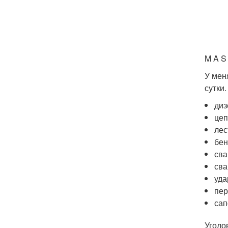
M A 
У мен
сутки.
диз
цеп
лес
бен
сва
сва
уда
пер
сап
Уголо