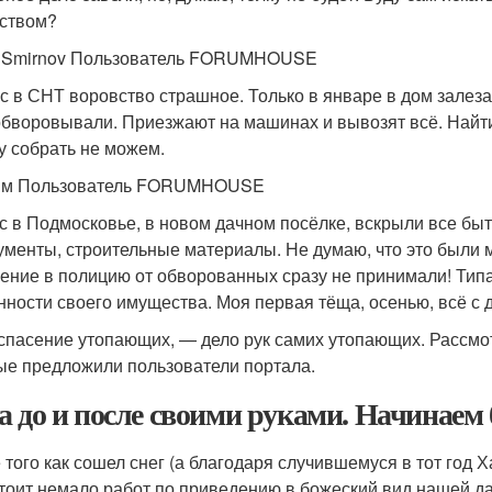
ством?
iSmirnov Пользователь FORUMHOUSE
ас в СНТ воровство страшное. Только в январе в дом залезал
обворовывали. Приезжают на машинах и вывозят всё. Найти 
у собрать не можем.
им Пользователь FORUMHOUSE
ас в Подмосковье, в новом дачном посёлке, вскрыли все быт
ументы, строительные материалы. Не думаю, что это были 
ение в полицию от обворованных сразу не принимали! Тип
нности своего имущества. Моя первая тёща, осенью, всё с д
 спасение утопающих, — дело рук самих утопающих. Рассмо
ые предложили пользователи портала.
а до и после своими руками. Начинаем
 того как сошел снег (а благодаря случившемуся в тот год Х
тоит немало работ по приведению в божеский вид нашей да