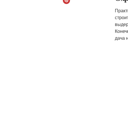
Практ
строи
выдер
Конеч
дача 