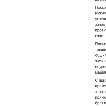
Поско
нужно
укреп
зачем
проек
счаст
После
толщи
обшил
засып
неудо
машин
С при
время
этого
прямо
брат 