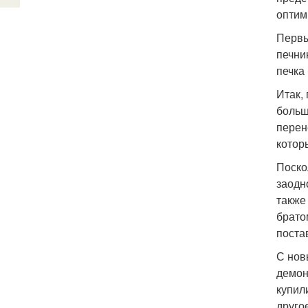
оптим
Первы
печни
печка
Итак,
больш
перен
котор
Поско
заодн
также
брато
поста
С нов
демон
купил
друго