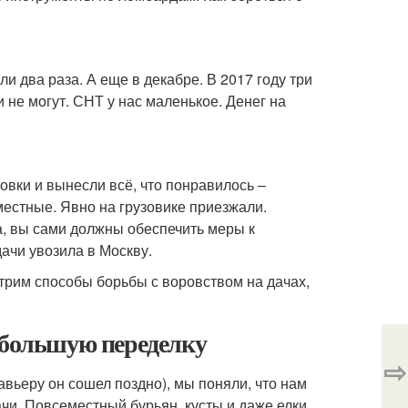
и два раза. А еще в декабре. В 2017 году три
не могут. СНТ у нас маленькое. Денег на
овки и вынесли всё, что понравилось –
местные. Явно на грузовике приезжали.
а, вы сами должны обеспечить меры к
ачи увозила в Москву.
трим способы борьбы с воровством на дачах,
 большую переделку
⇨
авьеру он сошел поздно), мы поняли, что нам
чи. Повсеместный бурьян, кусты и даже елки