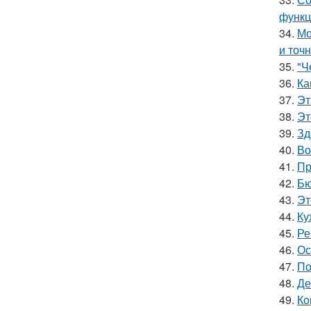
функц
34.
Мо
и точн
35.
"Ч
36.
Ка
37.
Эт
38.
Эт
39.
Зд
40.
Во
41.
Пр
42.
Бю
43.
Эт
44.
Ку
45.
Ре
46.
Ос
47.
По
48.
Де
49.
Ко