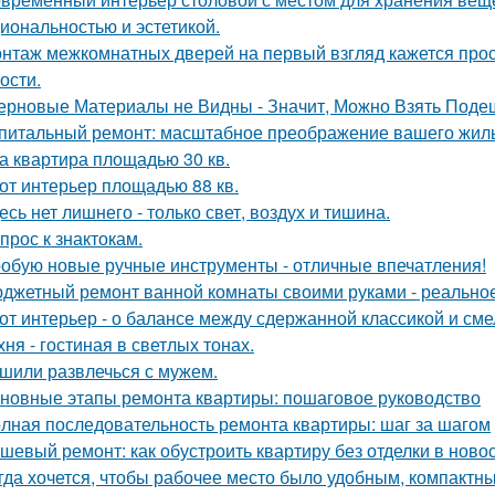
иональностью и эстетикой.
нтаж межкомнатных дверей на первый взгляд кажется прост
ости.
ерновые Материалы не Видны - Значит, Можно Взять Поде
питальный ремонт: масштабное преображение вашего жиль
а квартира площадью 30 кв.
от интерьер площадью 88 кв.
есь нет лишнего - только свет, воздух и тишина.
прос к знактокам.
обую новые ручные инструменты - отличные впечатления!
джетный ремонт ванной комнаты своими руками - реально
от интерьер - о балансе между сдержанной классикой и см
хня - гостиная в светлых тонах.
шили развлечься с мужем.
новные этапы ремонта квартиры: пошаговое руководство
лная последовательность ремонта квартиры: шаг за шагом
шевый ремонт: как обустроить квартиру без отделки в ново
гда хочется, чтобы рабочее место было удобным, компактным