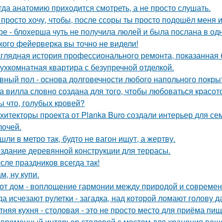
гда анатомию приходится смотреть, а не просто слушать.
 просто хочу, чтобы, после ссоры ты просто подошёл меня и
ре - блохерша чуть не получила люлей и была послана в о
кого фейерверка вы точно не видели!
глядная история профессионального ремонта, показанная б
ухкомнатная квартира с безупречной отделкой.
вный пол - основа долговечности любого напольного покрыти
а вилла словно создана для того, чтобы любоваться красот
ы что, голубых кровей?
хитекторы проекта от Planka Buro создали интерьер для сем
лочей.
шли в метро так, будто не вагон ищут, а жертву.
здание деревянной конструкции для террасы.
сле праздников всегда так!
м, ну купи.
от дом - воплощение гармонии между природой и совреме
да исчезают рулетки - загадка, над которой ломают голову
тняя кухня - столовая - это не просто место для приёма пи
временный интерьер столовой с местом для хранения вещей