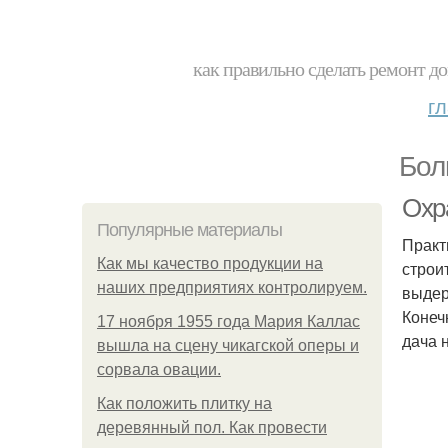
как правильно сделать ремонт до
г
Бол
Охр
Популярные материалы
Практ
Как мы качество продукции на
строи
наших предприятиях контролируем.
выдер
Конеч
17 ноября 1955 года Мария Каллас
дача 
вышла на сцену чикагской оперы и
сорвала овации.
Как положить плитку на
деревянный пол. Как провести