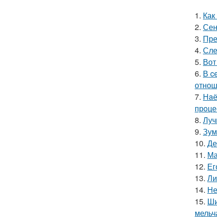
1.
Как
2.
Сен
3.
Пре
4.
Сле
5.
Вот
6.
В c
отнош
7.
Нaё
прoце
8.
Луч
9.
Зум
10.
Де
11.
Ма
12.
Ег
13.
Ли
14.
Не
15.
Ши
мельч