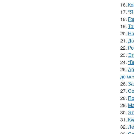
16.
Ко
17.
"Я
18.
Го
19.
Та
20.
На
21.
Дв
22.
Ро
23.
Эт
24.
"В
25.
Ар
до ме
26.
За
27.
Со
28.
По
29.
Ма
30.
Эт
31.
Ку
32.
Ле
33.
Со