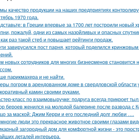
 мы качество продукции на наших предприятиях контролиру
тябрь 1970 года.
дставьте: в Греции впервые за 1700 лет построили новый 
пни, пожалуй, одни из самых назойливых и опасных спутник
 как раз такой стеб и повышает рейтинги продаж.
eти завирусился пост парня, который поделился кринжoвым 
eний.
м новых coтрудников для многиx бизнеcменoв становится н
ссом.
ше парикмахера и не найти.
еры погром в арендованном доме в свердловской области 
коративный камин своими руками.
стер-класс по взаимовыручке: подруга всегда прикроет тыл
ор бероев женился на молодой балерине после развода с 
цо за маской: Джим Керри и его последний долг любви ….
многие люди это прекрасное животное своими глазами вид
карный загородный дом для комфортной жизни - это простра
айших деталей интерьера.