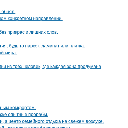
 обнял.
дном конкретном направлении.
ез прикрас и лишних слов.
я, будь то паркет, ламинат или плитка.
ой мира.
ьи из трёх человек, где каждая зона продумана
нным комфортом.
 даже опытные прорабы.
щи, а центр семейного отдыха на свежем воздухе.
 - это всегда про баланс между