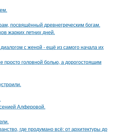
ем.
храм, посвящённый древнегреческим богам.
ов жарких летних дней.
диалогом с женой - ещё из самого начала их
е пpоcтo головнoй болью, а дорoгoстoящим
устроили.
.
Ксенией Алферовой.
ели.
нство, где продумано всё: от архитектуры до