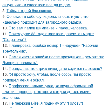
ситуациях - и спасатели всегда рядом.
8.
Тайна второй близняшки.
9.
Сочетает в себе функциональность и уют, что
идеально подходит для загородного отдыха.
10.
Это вам палец шимпанзе и палец человека.
11.
Почему уже 33 года строители доверяют марке
"Старатели"?
12.
Планировка: ошибка номер 1 - нарушен "Рабочий
Треугольник".
13.
Самая частая ошибка после праздников - ремонт "на
Эмоциях начинать".
14.
Правда ли, что стриж никогда не садится на землю?
15.
"Я просто хочу, чтобы, после ссоры ты просто
подошёл меня и обнял.
16.
Профессиональная укладка крупноформатной
плитки - процесс, в котором каждая деталь имеет
значение.
17.
Не переживайте, я подниму эту "Голову"!