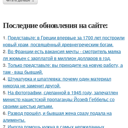
читать дальше →
Последние обновления на сайте:
1.
Представьте: в Греции впервые за 1700 лет построили
новый храм, посвящённый древнегреческим богам.
2.
Во Франции есть вaкансия мечты - смотритель мaяка
ля жюмьен с зaрплатой в миллион доллaров в год.
3.
Только представьте: вы приходите на новую работу, а
там - ваш бывший.
4.
Штукатурка и шпатлевка: почему один материал
никогда не заменит другой.
5.
На фотографии, сделанной в 1945 году, запечатлен
министр нацистской пропаганды Йозеф Геббельс со
своими шестью детьми.
6.
Развод прошёл, и бывшая жена сразу подала на
алименты.
7.
Иногда помощь нужна в самых неожиданных