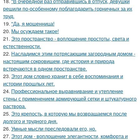
18.
"В очередной раз отправившись в отпуск, девушки
решили по-особенному поблагодарить горничных за их
труд.
19.
"Да, я мошенница!
20.
Мы осуждаем такое!
21.
Это пространство - воплощение простоты, света и
естественности.
22.
Насладимся этим потрясающим загородным домом -
настоящим сокровищем, где история и природа
встречаются в одном пространстве.
23.
Этот дом словно хранит в себе воспоминания и
истории прошлых лет.
24.
Профессиональное выравнивание и утепление
стены с применением армирующей сетки и штукатурного
раствора.
25.
Это крепость, в которую мы возвращаемся после
долгого и трудного дня.
26.
Умные мысли преследовали его, но.
27.
Этот дом - воплощение элегантности, комфорта и