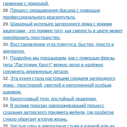
гармонии с природой.
28.
Процесс окрашивания фасада с помощью
профессионального краскопульта.
29.
Шикарный интерьер загородного дома с яркими
акцентами - это пример того, как смелость в цвете может
преобразить пространство.
30.
Восстановление угла плинтуса: быстро, просто и
аккуратно.
31.
Подробно мы показываем, как с помощью фрезы
типа "Ласточкин Хвост" можно легко и надёжно
соединять деревянные детали.
32.
Эта кухня стала настоящим сердцем загородного
дома - просторной, светлой и наполненной особым
шармом.
33.
Кропотливый труд, достойный уважения.
34.
В ролике показан завораживающий процесс
создания авторского предмета мебели, где разбитое
стекло обретает вторую жизнь.
35.
Чистые швы и аккуратные стыки в ванной или на