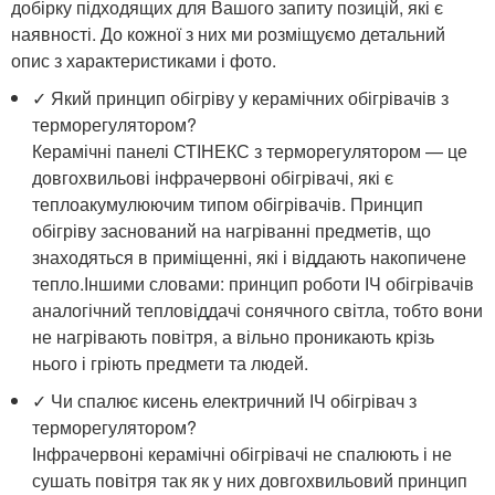
добірку підходящих для Вашого запиту позицій, які є
наявності. До кожної з них ми розміщуємо детальний
опис з характеристиками і фото.
✓ Який принцип обігріву у керамічних обігрівачів з
терморегулятором?
Керамічні панелі СТІНЕКС з терморегулятором — це
довгохвильові інфрачервоні обігрівачі, які є
теплоакумулюючим типом обігрівачів. Принцип
обігріву заснований на нагріванні предметів, що
знаходяться в приміщенні, які і віддають накопичене
тепло.Іншими словами: принцип роботи ІЧ обігрівачів
аналогічний тепловіддачі сонячного світла, тобто вони
не нагрівають повітря, а вільно проникають крізь
нього і гріють предмети та людей.
✓ Чи спалює кисень електричний ІЧ обігрівач з
терморегулятором?
Інфрачервоні керамічні обігрівачі не спалюють і не
сушать повітря так як у них довгохвильовий принцип