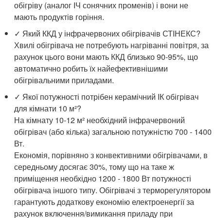
обігріву (аналог ІЧ сонячних променів) і вони не
мають продуктів горіння.
✓ Який ККД у інфрачервоних обігрівачів СТІНЕКС?
Хвилі обігрівача не потребують нагріванні повітря, за
рахунок цього вони мають ККД близько 90-95%, що
автоматично робить їх найефективнішими
обігрівальними приладами.
✓ Якої потужності потрібен керамічний ІК обігрівач
для кімнати 10 м²?
На кімнату 10-12 м² необхідний інфрачервоний
обігрівач (або кілька) загальною потужністю 700 - 1400
Вт.
Економія, порівняно з конвективними обігрівачами, в
середньому досягає 30%, тому що на таке ж
приміщення необхідно 1200 - 1800 Вт потужності
обігрівача іншого типу. Обігрівачі з терморегулятором
гарантують додаткову економію електроенергії за
рахунок включення/вимикання приладу при