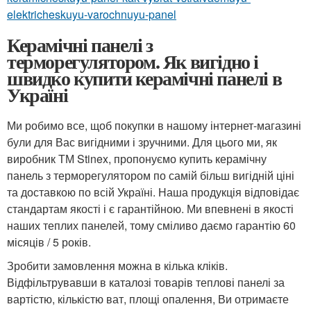
elektricheskuyu-varochnuyu-panel
Керамічні панелі з
терморегулятором. Як вигідно і
швидко купити керамічні панелі в
Україні
Ми робимо все, щоб покупки в нашому інтернет-магазині
були для Вас вигідними і зручними. Для цього ми, як
виробник ТМ Stinex, пропонуємо купить керамічну
панель з терморегулятором по самій більш вигідній ціні
та доставкою по всій Україні. Наша продукція відповідає
стандартам якості і є гарантійною. Ми впевнені в якості
наших теплих панелей, тому сміливо даємо гарантію 60
місяців / 5 років.
Зробити замовлення можна в кілька кліків.
Відфільтрувавши в каталозі товарів теплові панелі за
вартістю, кількістю ват, площі опалення, Ви отримаєте