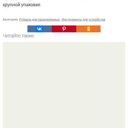
крупной упаковке.
Категории:
Рубанок для пазогребневых
,
Инструменты для устройства
Читайте также
Сколько нужно рулонов обоев на комнату 20 кв м.
Рассчитаем рулоны обоев