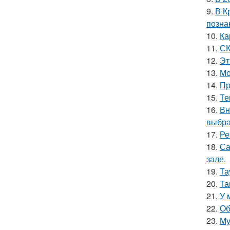
9.
В К
позна
10.
Ка
11.
СК
12.
Эт
13.
Мо
14.
Пр
15.
Те
16.
Вн
выбра
17.
Ре
18.
Са
зале.
19.
Та
20.
Та
21.
У 
22.
Об
23.
Му