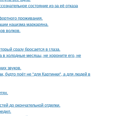
сознательное состояние из-за её отказа
фортного проживания.
ации нацизма маркаряна.
ов волков.
торый сразу бросается в глаза.
а в холодные месяцы, не хороните его, не
ких звуков.
, будто поёт не "для Картинки", а для людей в
тях.
тей до окончательной отделки.
редил.