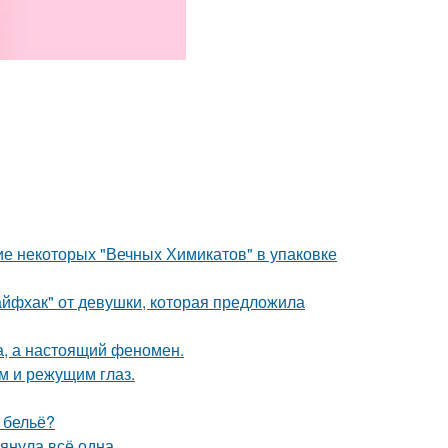
е некоторых "Вечных Химикатов" в упаковке
йфхак" от девушки, которая предложила
а, а настоящий феномен.
им и режущим глаз.
е бельё?
тянула всё одна.