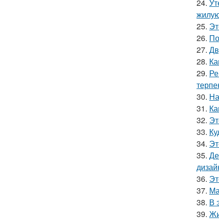
24.
Ут
жилую
25.
Эт
26.
По
27.
Дв
28.
Ка
29.
Ре
терпе
30.
На
31.
Ка
32.
Эт
33.
Ку
34.
Эт
35.
Де
дизай
36.
Эт
37.
Ма
38.
В 
39.
Жи