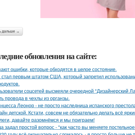
ь дальше →
ледние обновления на сайте:
ают ошибки, которые обходятся в целое состояние.
 стал первым штатом США, который запретил использовани
родуктов.
ьзователи соцсетей высмеяли очередной "Дизайнерский Ла
ть провода в чехлы из органзы.
нцесса Леонор - не просто наследница испанского престол
айн детской. Кстати, совсем не обязательно делать всё ярк
леги, давайте разомнёмся и мы поиграем!
да задал простой вопрос - "как часто вы меняете постельнo
020 году всё окончательно сломалось - я просто больше не 