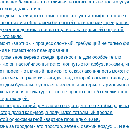
епление балкона - это отличная возможность не только ул
 площадь квартиры.
от дом - наглядный пример того, что уют и комфорт вовсе н
лностью мы обновляем бетонный пол в гараже, превращая е
ухлетняя девочка спасла отца и стала героиней соцсетей.
к это мило.
монт квартиры - процесс сложный, требующий не только фи
ния и грамотного планирования.
туральное дерево всегда привносит в дом особое тепло.
к же он настойчиво пытается лопнуть этот арбуз ляжками, ч
от проект - отличный пример того, как лаконичность может 
да исчезают рулетки - загадка, над которой ломают голову
от дом буквально утопает в зелени, и интерьер гармонично 
коративная штукатурка - это не просто способ отделки сте
нерских идей.
от потрясающий дом словно создан для того, чтобы дарить
стер делал как умел, а получился тотальный провал.
этой однокомнатной квартире площадью 40 кв.
знь за городом - это простор, зелень, свежий воздух … и 