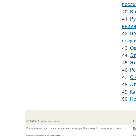
после
40.
Во
41.
Ру
внима
42.
Ве
возро
43.
Од
44.
Эт
45.
Эт
46.
Ре
47.
С 
48.
Эт
49.
Ка
50.
По
© 2026 Все о ремонте
К
П
Как правильно сделать ремонт дома или квартиры. Всё что необходимо знать о ремонте, а
также море полезной информации.
г.