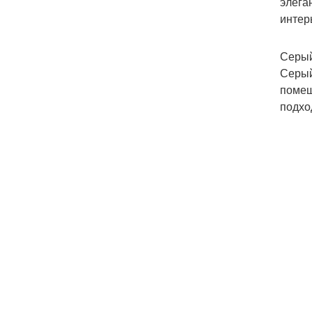
элега
интер
Серый
Серый
помещ
подхо