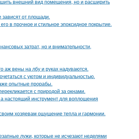
учшить внешний вид помещения, но и расширить
е зависят от площади.
го в прочное и стильное эпоксидное покрытие.
нансовых затрат, но и внимательности,
то аж вены на лбу и руках надуваются.
сочетаться с уютом и индивидуальностью.
 даже опытные прорабы.
перекликается с природой за окнами.
н, а настоящий инструмент для воплощения
 своим хозяевам ощущение тепла и гармонии.
внезапные лужи, которые не исчезают неделями