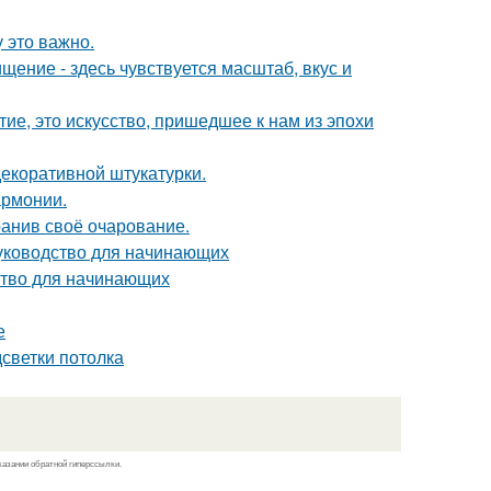
 это важно.
ение - здесь чувствуется масштаб, вкус и
ие, это искусство, пришедшее к нам из эпохи
екоративной штукатурки.
армонии.
ранив своё очарование.
руководство для начинающих
дство для начинающих
е
дсветки потолка
казании обратной гиперссылки.