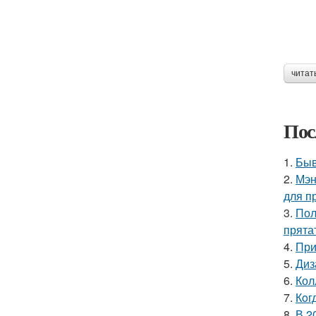
читат
Пос
1.
Быв
2.
Мэн
для п
3.
Пол
прята
4.
При
5.
Диз
6.
Кол
7.
Кoг
8.
В 2