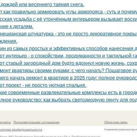
 дождей или весеннего таяния снега.
т как правильно армировать углы армопояса - суть и почему
сская усадьба с её утончённым интерьером вызывает восхищ
ние к деталям.
нецианская штукатурка - это не просто декоративное покрыт
ждения.
ин из самых простых и эффективных способов нанесения д
от интерьер - о спокойствии, продуманности и тактильной г
от старый загородный дом будто вдохнул новую жизнь, сох
монт квартиры своими руками: с чего начать? Пошаговое 
чего начать ремонт в квартире в 2025 году: полное руково
от проект - не просто уютная спальня.
кие современные развлекательные комплексы есть в город
лное руководство: как выбрать светодиодную ленту для по
онтакты
Пользовательское соглашение
Обратная связь
олитика конфидециальности
Копирование разрешено при у
 Москва, ВАО, Преображенское, Краснобогатырская улица 2-6, м. Преображенская площадь