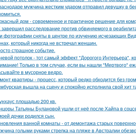
раснодаре мужчина жестким ударом отправил девушку в бес
комиться.
ркасный дом - современное и практичное решение для ком
 завершил расследование против обвиняемого в реабилит
и фотографии сняты в центре по изучению исчезающих Вид
нах, который никогда не встречал женщин.
осто страшное событие.
невой потолок - тот самый эффект "Дорогого Интерьера", ко
имание! Только в том случае, если вы нашли "Мертвого" еж
сывайте в мусорное ведро.
монт квартиры - процесс, который редко обходится без гром
мбурская вышла на сцену и спокойно исполнила свой хит так
унхаус площадью 200 кв.
нцоры Татьяны Булановой ушли от неё после Хайпа в соцсе
моей дочки родился сын.
новления ванной комнаты - от демонтажа старых поверхнос
жчина голыми руками стрелка на пляже в Австралии обезв