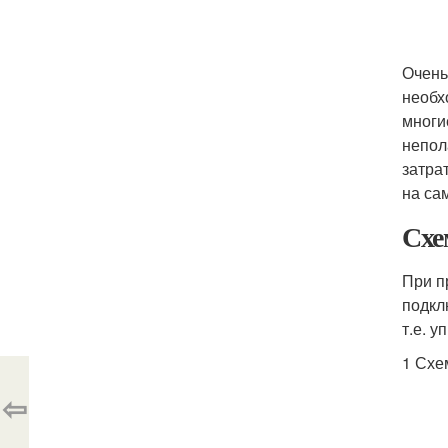
Очень
необх
многи
непол
затра
на са
Схе
При п
подкл
т.е. 
1 Схе
⇦