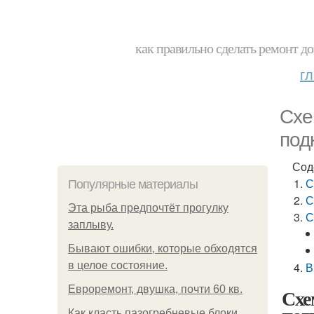
как правильно сделать ремонт до
г
Схе
под
Сод
С
Популярные материалы
С
Эта рыба предпочтёт прогулку
С
заплыву.
Бывают ошибки, которые обходятся
в целое состояние.
В
Евроремонт, двушка, почти 60 кв.
Схе
Как класть пазогребневые блоки.