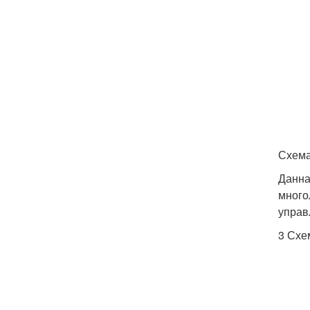
Схема
Данна
много
управ
3 Схе