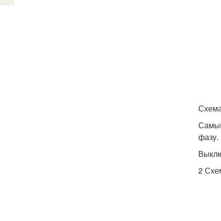
Схема
Самый
фазу.
Выклю
2 Схе