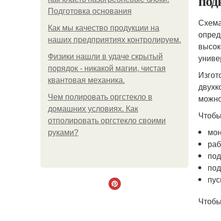
под
Подготовка основания
Схема
Как мы качество продукции на
опред
наших предприятиях контролируем.
высок
Физики нашли в удаче скрытый
униве
порядок - никакой магии, чистая
Изгот
квантовая механика.
двухк
Чем полировать оргстекло в
можно
домашних условиях. Как
Чтобы
отполировать оргстекло своими
мон
руками?
раб
под
под
пус
Чтобы