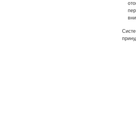
ото
пер
вни
Систе
прину