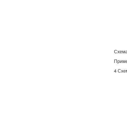
Схема
Приме
4 Схе