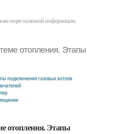
 также море полезной информации.
стеме отопления. Этапы
апы подключения газовых котлов
лючателей
йлер
омещении
ме отопления. Этапы