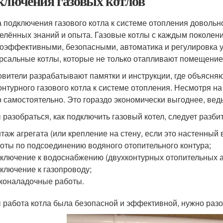
ключения газовых котлов
 подключения газового котла к системе отопления довольн
елённых знаний и опыта. Газовые котлы с каждым поколени
оэффективными, безопасными, автоматика и регулировка 
рсальные котлы, которые не только отапливают помещение, 
овители разрабатывают памятки и инструкции, где объясня
онтурного газового котла к системе отопления. Несмотря н
 самостоятельно. Это гораздо экономически выгоднее, вед
 разобраться, как подключить газовый котел, следует разбит
таж агрегата (или крепление на стену, если это настенный 
оты по подсоединению водяного отопительного контура;
ключение к водоснабжению (двухконтурных отопительных а
ключение к газопроводу;
коналадочные работы.
 работа котла была безопасной и эффективной, нужно разо