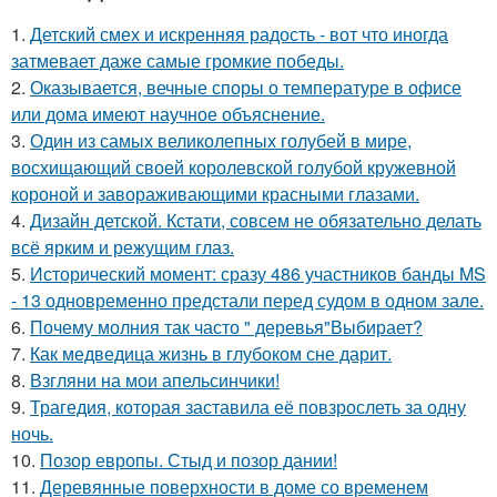
1.
Детский смех и искренняя радость - вот что иногда
затмевает даже самые громкие победы.
2.
Оказывается, вечные споры о температуре в офисе
или дома имеют научное объяснение.
3.
Один из самых великолепных голубей в мире,
восхищающий своей королевской голубой кружевной
короной и завораживающими красными глазами.
4.
Дизайн детской. Кстати, совсем не обязательно делать
всё ярким и режущим глаз.
5.
Исторический момент: сразу 486 участников банды MS
- 13 одновременно предстали перед судом в одном зале.
6.
Почему молния так часто " деревья"Выбирает?
7.
Как медведица жизнь в глубоком сне дарит.
8.
Взгляни на мои апельсинчики!
9.
Трагедия, которая заставила её повзрослеть за одну
ночь.
10.
Позор европы. Стыд и позор дании!
11.
Деревянные поверхности в доме со временем