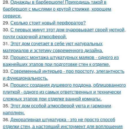
28.
Однажды в барбершопе! Приходишь такой в
барбершоп с мыслями о крутой стрижке, хорошем
сервисе.
29.
Сколько стоит новый перфоратор?
30.
С первых минут этот дом очаровывает своей уютной,
почти сказочной атмосферой.
31.
Этот дом сочетает в себе уют натуральных
материалов и эстетику современного дизайна.
32.
Процесс монтажа штукатурных маяков - одного из
важнейших этапов при подготовке стен к отделке.
33.
Современный интерьер - про простоту, элегантность
и функциональность.
34.
Процесс создания душевого поддона, облицованного
плиткой - одного из самых ответственных и технически
сложных этапов при отделке ванной комнаты.
35.
Этот дом особой атмосферой уюта и гармонии
наполнен.
36.
Декоративная штукатурка - это не просто способ
отделки стен, а настоящий инструмент для воплощения