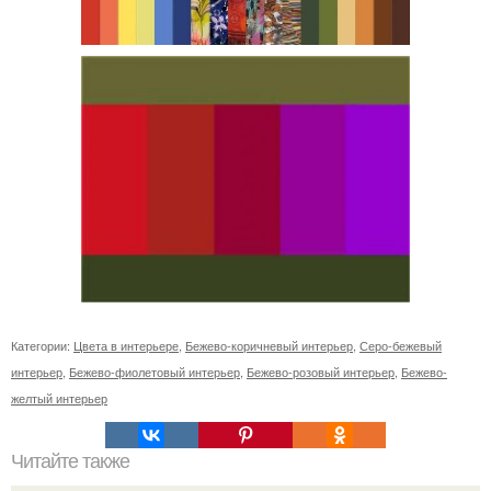
Категории:
Цвета в интерьере
,
Бежево-коричневый интерьер
,
Серо-бежевый
интерьер
,
Бежево-фиолетовый интерьер
,
Бежево-розовый интерьер
,
Бежево-
желтый интерьер
Читайте также