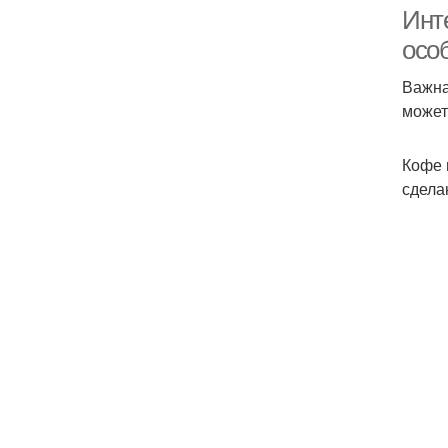
Инте
осо
Важна
Со
может
Кофе 
сдела
Ко