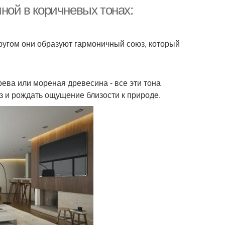
интерьере
иной в коричневых тонах:
другом они образуют гармоничный союз, который
ерьер в бежевых
Тона в интерьере
тонах
рева или мореная древесина - все эти тона
аз и рождать ощущение близости к природе.
а для интерьера
Современный интерьер