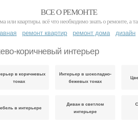
ВСЕ О РЕМОНТЕ
ма или квартиры. всё что необходимо знать о ремонте, а
лавная
ремонт квартир
ремонт дома
дизайн
ево-коричневый интерьер
терьер в коричневых
Интерьер в шоколадно-
Цве
тонах
бежевых тонах
Диван в светлом
С
ебель в интерьере
интерьере
Бежево-розовый
Интерьер в бежевом
Бе