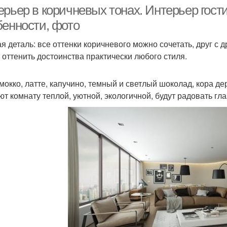
интерьер
цвете
рьер в коричневых тонах. Интерьер гост
бенности, фото
я деталь: все оттенки коричневого можно сочетать, друг с 
Инт
четания в интерьере
Сочетание в интерьере
 оттенить достоинства практически любого стиля.
мокко, латте, капучино, темный и светлый шоколад, кора де
Бежево-желтый
ют комнату теплой, уютной, экологичной, будут радовать гл
Акценты для интерьера
Цвет
интерьер
ричневый интерьер