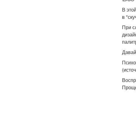
В это
в "ску
При с
дизай
палит
Давай
Психо
(источ
Воспр
Проще