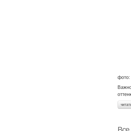
фото:
Важно
оттен
читат
Все