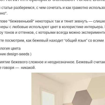
й статье разберемся, с чем сочетать и как грамотно использ
чно".
лове "бежевенький" некоторых так и тянет зевнуть — слиш
неры с любовью используют цвет в колористике интерьера.
ру тонов и оттенков, с которыми всегда можно эксперимен
те посмотрим, как бежевый находит “общий язык” со всеми 
логия цвета
ник design-seeds )
иятие бежевого сложное и неоднозначное. Бежевый считаю
 говоря — никакой.