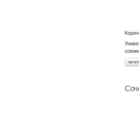
Корич
Униве
совме
читат
Соч