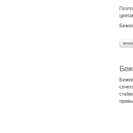
Поэто
цвет
Бежев
читат
Беж
Бежев
сочет
стаби
привы