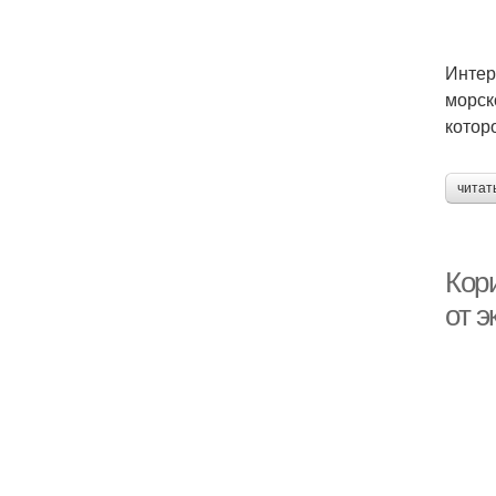
Интер
морск
котор
читат
Кор
от э