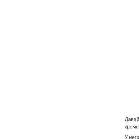
Давай
кремо
У нег