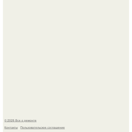
Башня дьявола. Девилс - тауэр (Devils Tower) или башня
дьявола - монолит вулканического происхождения
высотой 1558 м над уровнем моря.
История, от которой мороз по коже: корейская модель
настолько увлеклась пластикой, что вколола себе в лицо
кулинарное масло.
© 2026 Все о ремонте
Контакты
Пользовательское соглашение